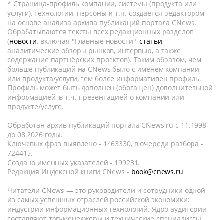
* Страница-профиль компании, системы (продукта или
услуги), технологии, персоны и т.п. создается редактором
на основе анализа архива публикаций портала CNews.
Обрабатываются тексты всех редакционных разделов
(
новости
, включая "Главные новости",
статьи
,
аналитические обзоры рынков, интервью, а также
содержание партнёрских проектов). Таким образом, чем
больше публикаций на CNews было с именем компании
или продукта/услуги, тем более информативен профиль.
Профиль может быть дополнен (обогащен) дополнительной
информацией, в т.ч. презентацией о компании или
продукте/услуге.
Обработан архив публикаций портала CNews.ru c 11.1998
до 08.2026 годы.
Ключевых фраз выявлено - 1463330, в очереди разбора -
724415.
Создано именных указателей - 199231.
Редакция Индексной книги CNews -
book@cnews.ru
Читатели CNews — это руководители и сотрудники одной
из самых успешных отраслей российской экономики:
индустрии информационных технологий. Ядро аудитории
составляют топ-менеджеры и технические специалисты