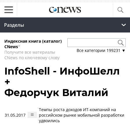
Разделы
Индексная книга (каталог)
CNews
*
Все категории
199231
▼
Получите все материалы
CNews по ключевому слову
InfoShell - ИнфоШелл
+
Федорчук Виталий
Темпы роста доходов ИТ-компаний на
31.05.2017
российском рынке мобильной разработки
удвоились