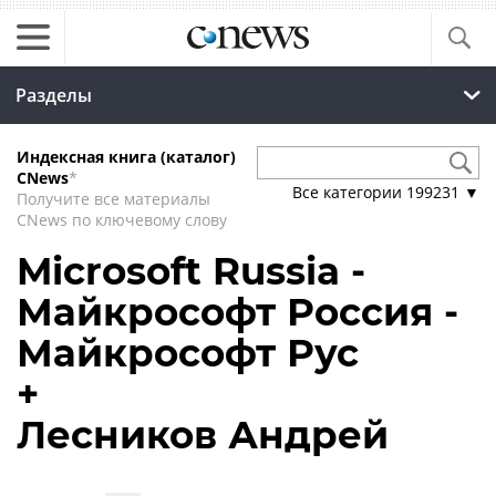
Разделы
Индексная книга (каталог)
CNews
*
Все категории
199231
▼
Получите все материалы
CNews по ключевому слову
Microsoft Russia -
Майкрософт Россия -
Майкрософт Рус
+
Лесников Андрей