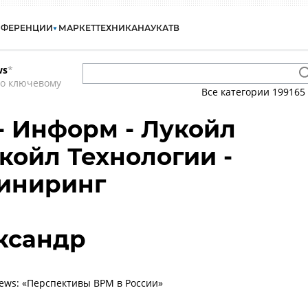
НФЕРЕНЦИИ
МАРКЕТ
ТЕХНИКА
НАУКА
ТВ
ws
*
по ключевому
Все категории
199165
- Информ - Лукойл
койл Технологии -
иниринг
ксандр
ews: «Перспективы BPM в России»