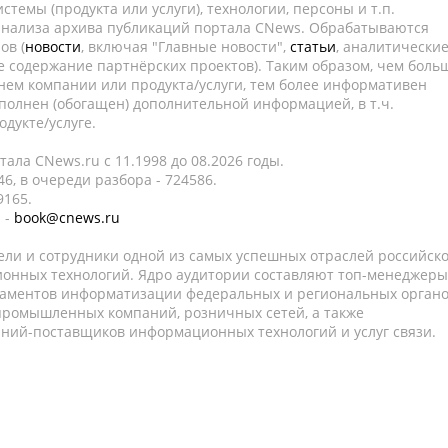
темы (продукта или услуги), технологии, персоны и т.п.
 анализа архива публикаций портала CNews. Обрабатываются
ов (
новости
, включая "Главные новости",
статьи
, аналитически
е содержание партнёрских проектов). Таким образом, чем боль
нем компании или продукта/услуги, тем более информативен
полнен (обогащен) дополнительной информацией, в т.ч.
дукте/услуге.
ала CNews.ru c 11.1998 до 08.2026 годы.
6, в очереди разбора - 724586.
9165.
 -
book@cnews.ru
ели и сотрудники одной из самых успешных отраслей российск
онных технологий. Ядро аудитории составляют топ-менеджеры
таментов информатизации федеральных и региональных орган
 промышленных компаний, розничных сетей, а также
аний-поставщиков информационных технологий и услуг связи.