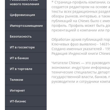
* Страница-профиль компании, сис
нового поколения
создается редактором на основе
тексты всех редакционных раздел
Цифровизация
обзоры рынков, интервью, а такж
публикаций на CNews было с име
профиль. Профиль может быть до
Импортозамещение
презентацией о компании или про
Безопасность
Обработан архив публикаций порт
Ключевых фраз выявлено - 146314
ИТ в госсекторе
Создано именных указателей - 19
Редакция Индексной книги CNews
ИТ в банках
Читатели CNews — это руководит
экономики: индустрии информаци
ИТ в торговле
технические специалисты депар
государственной власти, банков,
Телеком
руководители и сотрудники комп
Интернет
ИТ-бизнес