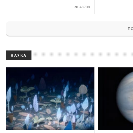
48708
ПО
НАУКА