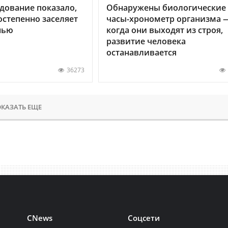
дование показало,
Обнаружены биологические
остепенно заселяет
часы-хронометр организма 
нью
когда они выходят из строя,
развитие человека
останавливается
36273
КАЗАТЬ ЕЩЕ
CNews
Соцсети