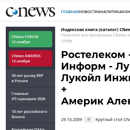
ГЛАВНАЯ
НОВОСТИ
АНАЛИТИКА
КО
Индексная книга (каталог) CNe
Получите все материалы CNews 
CNews FORUM
слову
12 ноября
Ростелеком 
CNews AWARDS
12 ноября
Информ - Лу
Лукойл Инж
30 лет рынку ERP
в России
+
Главные
Америк Але
ИТ-сценарии
2026
10 лет российского
бэкапа
29.10.2009
Круглый стол CN
Российские ПАКи