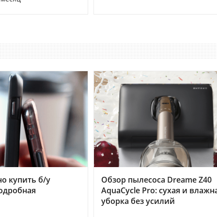
но купить б/у
Обзор пылесоса Dreame Z40
подробная
AquaCycle Pro: сухая и влажн
уборка без усилий