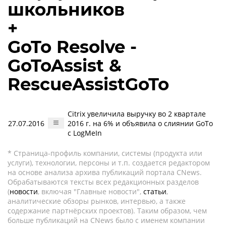
школьников
+
GoTo Resolve -
GoToAssist &
RescueAssistGoTo
Citrix увеличила выручку во 2 квартале
27.07.2016
2016 г. на 6% и объявила о слиянии GoTo
с LogMeIn
* Страница-профиль компании, системы (продукта или
услуги), технологии, персоны и т.п. создается редактором
на основе анализа архива публикаций портала CNews.
Обрабатываются тексты всех редакционных разделов
(
новости
, включая "Главные новости",
статьи
,
аналитические обзоры рынков, интервью, а также
содержание партнёрских проектов). Таким образом, чем
больше публикаций на CNews было с именем компании