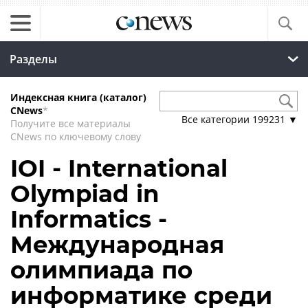
Разделы
Индексная книга (каталог)
CNews
*
Все категории
199231
▼
Получите все материалы
CNews по ключевому слову
IOI - International
Olympiad in
Informatics -
Международная
олимпиада по
информатике среди