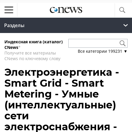
Разделы
Индексная книга (каталог)
CNews
*
Все категории
199231
▼
Получите все материалы
CNews по ключевому слову
Электроэнергетика -
Smart Grid - Smart
Metering - Умные
(интеллектуальные)
сети
электроснабжения -