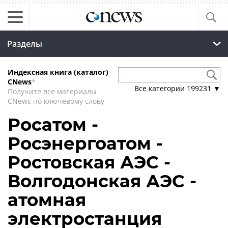
Разделы
Индексная книга (каталог)
CNews
*
Все категории
199231
▼
Получите все материалы
CNews по ключевому слову
Росатом -
Росэнергоатом -
Ростовская АЭС -
Волгодонская АЭС -
атомная
электростанция