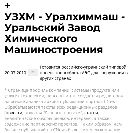
+
УЗХМ - Уралхиммаш -
Уральский Завод
Химического
Машиностроения
Готовится российско-украинский типовой
20.07.2010
проект энергоблока АЭС для сооружения в
других странах
* Страница-профиль компании, системы (продукта или
услуги), технологии, персоны и т.п. создается редактором
на основе анализа архива публикаций портала CNews.
Обрабатываются тексты всех редакционных разделов
(
новости
, включая "Главные новости",
статьи
,
аналитические обзоры рынков, интервью, а также
содержание партнёрских проектов). Таким образом, чем
больше публикаций на CNews было с именем компании