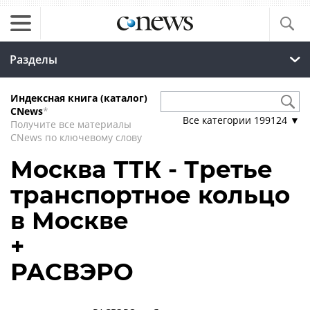
Разделы
Индексная книга (каталог)
CNews
*
Все категории
199124
▼
Получите все материалы
CNews по ключевому слову
Москва ТТК - Третье
транспортное кольцо
в Москве
+
РАСВЭРО