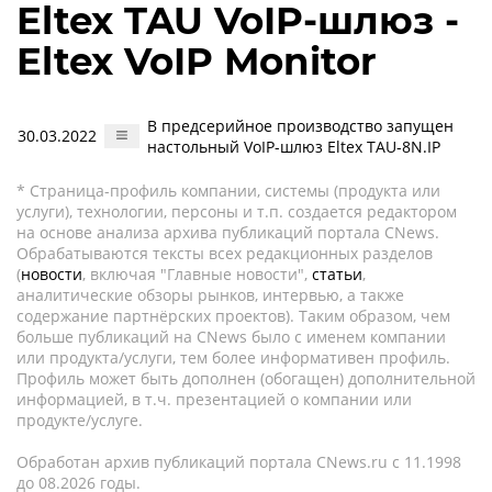
Eltex TAU VoIP-шлюз -
Eltex VoIP Monitor
В предсерийное производство запущен
30.03.2022
настольный VoIP-шлюз Eltex TAU-8N.IP
* Страница-профиль компании, системы (продукта или
услуги), технологии, персоны и т.п. создается редактором
на основе анализа архива публикаций портала CNews.
Обрабатываются тексты всех редакционных разделов
(
новости
, включая "Главные новости",
статьи
,
аналитические обзоры рынков, интервью, а также
содержание партнёрских проектов). Таким образом, чем
больше публикаций на CNews было с именем компании
или продукта/услуги, тем более информативен профиль.
Профиль может быть дополнен (обогащен) дополнительной
информацией, в т.ч. презентацией о компании или
продукте/услуге.
Обработан архив публикаций портала CNews.ru c 11.1998
до 08.2026 годы.