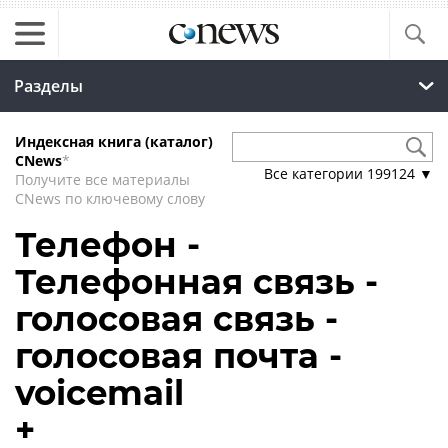
Разделы
Индексная книга (каталог)
CNews
*
Все категории
199124
▼
Получите все материалы
CNews по ключевому слову
Телефон -
Телефонная связь -
голосовая связь -
голосовая почта -
voicemail
+