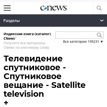
Разделы
Индексная книга (каталог)
CNews
*
Все категории
199231
▼
Получите все материалы
CNews по ключевому слову
Телевидение
спутниковое -
Спутниковое
вещание - Satellite
television
+