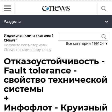
Разделы
Индексная книга (каталог)
CNews
*
Все категории
199124
▼
Получите все материалы
CNews по ключевому слову
Отказоустойчивость -
Fault tolerance -
свойство технической
системы
+
Инфофлот - Круизный