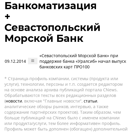
Банкоматизация
+
Севастопольский
Морской Банк
«Севастопольский Морской Банк» при
09.12.2014
поддержке банка «Уралсиб» начал выпуск
банковских карт ПРО100
* Страница-профиль компании, системы (продукта или
услуги), технологии, персоны и т.п. создается редактором
на основе анализа архива публикаций портала CNews.
Обрабатываются тексты всех редакционных разделов
(
новости
, включая "Главные новости",
статьи
,
аналитические обзоры рынков, интервью, а также
содержание партнёрских проектов). Таким образом, чем
больше публикаций на CNews было с именем компании
или продукта/услуги, тем более информативен профиль.
Профиль может быть дополнен (обогащен) дополнительной