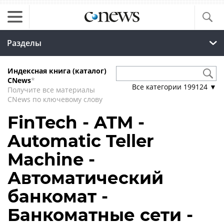
Разделы
Индексная книга (каталог)
CNews
*
Все категории
199124
▼
Получите все материалы
CNews по ключевому слову
FinTech - ATM -
Automatic Teller
Machine -
Автоматический
банкомат -
Банкоматные сети -