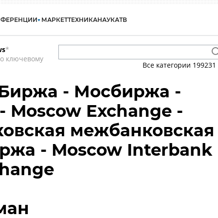
НФЕРЕНЦИИ
МАРКЕТ
ТЕХНИКА
НАУКА
ТВ
ws
*
по ключевому
Все категории
199231
Биржа - Мосбиржа -
- Moscow Exchange -
ковская межбанковская
ржа - Moscow Interbank
change
ман