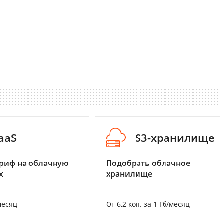
aaS
S3-хранилище
риф на облачную
Подобрать облачное
х
хранилище
месяц
От 6,2 коп. за 1 Гб/месяц