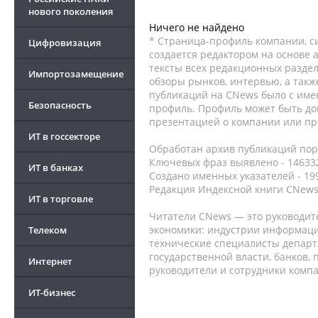
нового поколения
Ничего не найдено
* Страница-профиль компании, сис
Цифровизация
создается редактором на основе
тексты всех редакционных раздел
Импортозамещение
обзоры рынков, интервью, а такж
публикаций на CNews было с име
Безопасность
профиль. Профиль может быть до
презентацией о компании или про
ИТ в госсекторе
Обработан архив публикаций порт
Ключевых фраз выявлено - 146332
ИТ в банках
Создано именных указателей - 19
Редакция Индексной книги CNews
ИТ в торговле
Читатели CNews — это руководит
экономики: индустрии информаци
Телеком
технические специалисты депар
государственной власти, банков,
Интернет
руководители и сотрудники комп
ИТ-бизнес