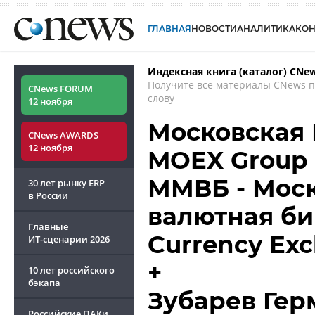
ГЛАВНАЯ
НОВОСТИ
АНАЛИТИКА
КО
Индексная книга (каталог) CNe
Получите все материалы CNews 
CNews FORUM
слову
12 ноября
Московская 
CNews AWARDS
12 ноября
MOEX Group 
ММВБ - Мос
30 лет рынку ERP
в России
валютная би
Главные
Currency Ex
ИТ-сценарии
2026
+
10 лет российского
бэкапа
Зубарев Гер
Российские ПАКи