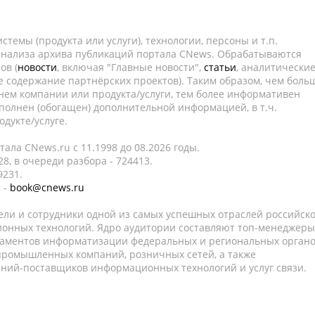
темы (продукта или услуги), технологии, персоны и т.п.
 анализа архива публикаций портала CNews. Обрабатываются
ов (
новости
, включая "Главные новости",
статьи
, аналитически
е содержание партнёрских проектов). Таким образом, чем боль
нем компании или продукта/услуги, тем более информативен
полнен (обогащен) дополнительной информацией, в т.ч.
дукте/услуге.
ала CNews.ru c 11.1998 до 08.2026 годы.
8, в очереди разбора - 724413.
9231.
 -
book@cnews.ru
ели и сотрудники одной из самых успешных отраслей российск
онных технологий. Ядро аудитории составляют топ-менеджеры
таментов информатизации федеральных и региональных орган
 промышленных компаний, розничных сетей, а также
аний-поставщиков информационных технологий и услуг связи.