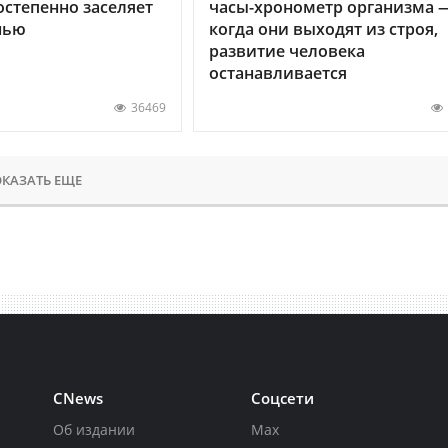
остепенно заселяет
часы-хронометр организма 
нью
когда они выходят из строя,
развитие человека
останавливается
36469
КАЗАТЬ ЕЩЕ
CNews
Соцсети
Об издании
Max