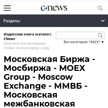
Разделы
Индексная книга (каталог)
CNews
*
Все категории
199231
▼
Получите все материалы
CNews по ключевому слову
Московская Биржа -
Мосбиржа - MOEX
Group - Moscow
Exchange - ММВБ -
Московская
межбанковская