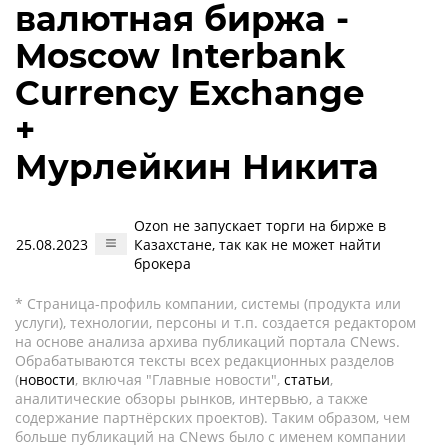
валютная биржа -
Moscow Interbank
Currency Exchange
+
Мурлейкин Никита
Ozon не запускает торги на бирже в
25.08.2023
Казахстане, так как не может найти
брокера
* Страница-профиль компании, системы (продукта или
услуги), технологии, персоны и т.п. создается редактором
на основе анализа архива публикаций портала CNews.
Обрабатываются тексты всех редакционных разделов
(
новости
, включая "Главные новости",
статьи
,
аналитические обзоры рынков, интервью, а также
содержание партнёрских проектов). Таким образом, чем
больше публикаций на CNews было с именем компании