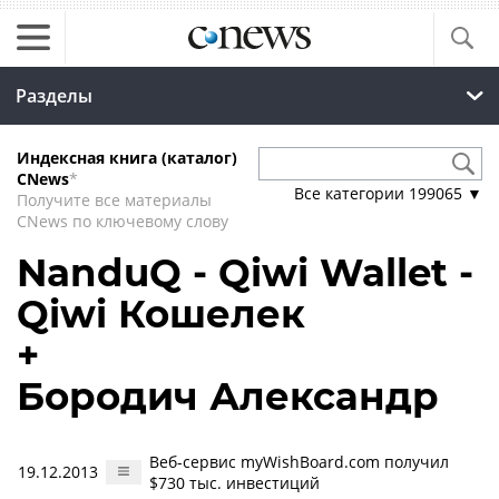
Разделы
Индексная книга (каталог)
CNews
*
Все категории
199065
▼
Получите все материалы
CNews по ключевому слову
NanduQ - Qiwi Wallet -
Qiwi Кошелек
+
Бородич Александр
Веб-сервис myWishBoard.com получил
19.12.2013
$730 тыс. инвестиций