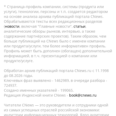
* Страница-профиль компании, системы (продукта или
услуги), технологии, персоны и т.п. создается редактором
на основе анализа архива публикаций портала CNews.
Обрабатываются тексты всех редакционных разделов
(
новости
, включая "Главные новости",
статьи
,
аналитические обзоры рынков, интервью, а также
содержание партнёрских проектов). Таким образом, чем
больше публикаций на CNews было с именем компании
или продукта/услуги, тем более информативен профиль.
Профиль может быть дополнен (обогащен) дополнительной
информацией, в т.ч. презентацией о компании или
продукте/услуге.
Обработан архив публикаций портала CNews.ru c 11.1998
до 08.2026 годы.
Ключевых фраз выявлено - 1462989, в очереди разбора -
724937.
Создано именных указателей - 199065.
Редакция Индексной книги CNews -
book@cnews.ru
Читатели CNews — это руководители и сотрудники одной
из самых успешных отраслей российской экономики:
индустрии информационных технологий. Ядро аудитории