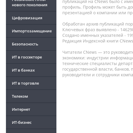
публикаций на CNews было с име
нового поколения
профиль. Профиль может быть до
презентацией о компании или про
Цифровизация
Обработан архив публикаций порт
Ключевых фраз выявлено - 146298
Импортозамещение
Создано именных указателей - 19
Редакция Индексной книги CNews
Безопасность
Читатели CNews — это руководит
ИТ в госсекторе
экономики: индустрии информаци
технические специалисты депар
государственной власти, банков,
ИТ в банках
руководители и сотрудники комп
ИТ в торговле
Телеком
Интернет
ИТ-бизнес