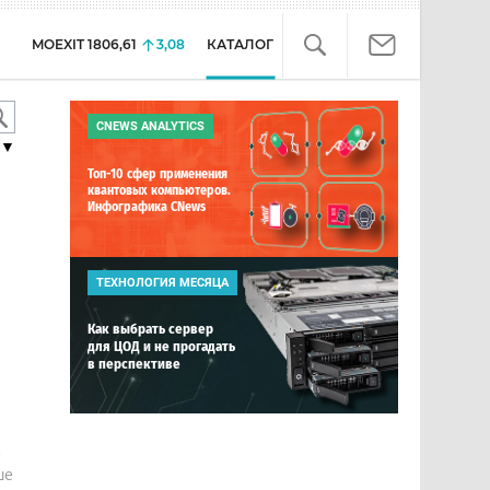
MOEXIT
1806,61
3,08
КАТАЛОГ
CNEWS ANALYTICS
▼
Топ-10 сфер применения
квантовых компьютеров.
Инфографика CNews
ТЕХНОЛОГИЯ МЕСЯЦА
Как выбрать сервер
для ЦОД и не прогадать
в перспективе
е
ше