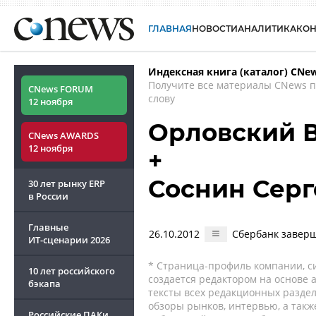
ГЛАВНАЯ
НОВОСТИ
АНАЛИТИКА
КО
Индексная книга (каталог) CNe
Получите все материалы CNews 
CNews FORUM
слову
12 ноября
Орловский 
CNews AWARDS
12 ноября
+
Соснин Серг
30 лет рынку ERP
в России
Главные
26.10.2012
Сбербанк заверш
ИТ-сценарии
2026
* Страница-профиль компании, сис
10 лет российского
создается редактором на основе
бэкапа
тексты всех редакционных раздел
обзоры рынков, интервью, а такж
Российские ПАКи