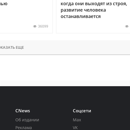
нью
когда они выходят из строя,
развитие человека
останавливается
36099
КАЗАТЬ ЕЩЕ
CNews
Соцсети
Об издании
Max
Реклама
VK