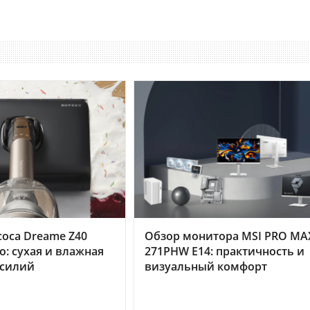
оса Dreame Z40
Обзор монитора MSI PRO MA
o: сухая и влажная
271PHW E14: практичность и
усилий
визуальный комфорт