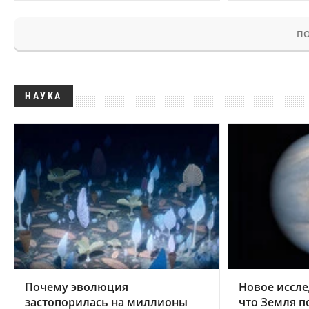
ПО
НАУКА
Почему эволюция
Новое иссле
застопорилась на миллионы
что Земля п