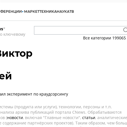
НФЕРЕНЦИИ
МАРКЕТ
ТЕХНИКА
НАУКА
ТВ
ws
*
по ключевому
Все категории
199065
Виктор
ей
ил эксперимент по краудсорсингу
темы (продукта или услуги), технологии, персоны и т.п.
 анализа архива публикаций портала CNews. Обрабатываются
ов (
новости
, включая "Главные новости",
статьи
, аналитически
е содержание партнёрских проектов). Таким образом, чем боль