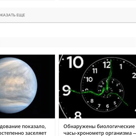
КАЗАТЬ ЕЩЕ
дование показало,
Обнаружены биологические
остепенно заселяет
часы-хронометр организма 