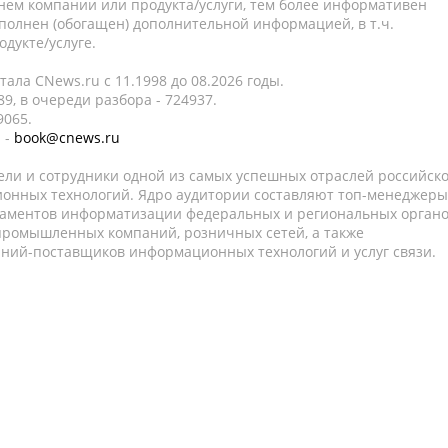
нем компании или продукта/услуги, тем более информативен
полнен (обогащен) дополнительной информацией, в т.ч.
дукте/услуге.
ала CNews.ru c 11.1998 до 08.2026 годы.
9, в очереди разбора - 724937.
9065.
 -
book@cnews.ru
ели и сотрудники одной из самых успешных отраслей российск
онных технологий. Ядро аудитории составляют топ-менеджеры
таментов информатизации федеральных и региональных орган
 промышленных компаний, розничных сетей, а также
аний-поставщиков информационных технологий и услуг связи.