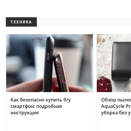
ТЕХНИКА
Как безопасно купить б/у
Обзор пылес
смартфон: подробная
AquaCycle Pr
инструкция
уборка без 