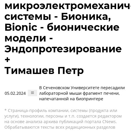
микроэлектромеханич
системы - Бионика,
Bionic - бионические
модели -
Эндопротезирование
+
Тимашев Петр
В Сеченовском Университете пересадили
05.02.2024
лабораторной мыши фрагмент печени,
напечатанной на биопринтере
* Страница-профиль компании, системы (продукта или
услуги), технологии, персоны и т.п. создается редактором
на основе анализа архива публикаций портала CNews.
Обрабатываются тексты всех редакционных разделов