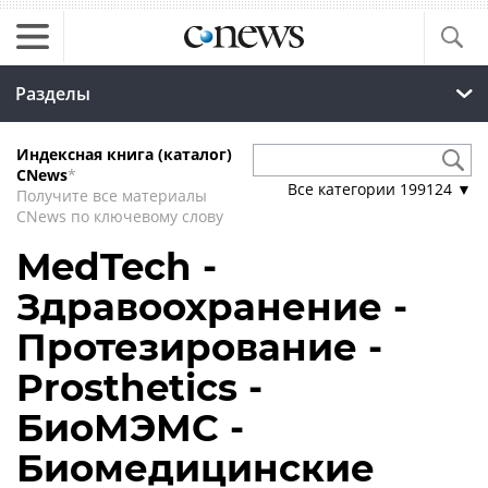
Разделы
Индексная книга (каталог)
CNews
*
Все категории
199124
▼
Получите все материалы
CNews по ключевому слову
MedTech -
Здравоохранение -
Протезирование -
Prosthetics -
БиоМЭМС -
Биомедицинские