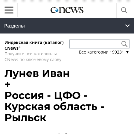
Разделы
Индексная книга (каталог)
CNews
*
Все категории
199231
▼
Получите все материалы
CNews по ключевому слову
Лунев Иван
+
Россия - ЦФО -
Курская область -
Рыльск