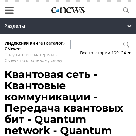
Разделы
Индексная книга (каталог)
CNews
*
Все категории
199124
▼
Получите все материалы
CNews по ключевому слову
Квантовая сеть -
Квантовые
коммуникации -
Передача квантовых
бит - Quantum
network - Quantum