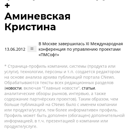
+
Аминевская
Кристина
В Москве завершилась XI Международная
13.06.2012
конференция по управлению проектами
«ПМСофт»
* Страница-профиль компании, системы (продукта или
услуги), технологии, персоны и т.п. создается редактором
на основе анализа архива публикаций портала CNews.
Обрабатываются тексты всех редакционных разделов
(
новости
, включая "Главные новости",
статьи
,
аналитические обзоры рынков, интервью, а также
содержание партнёрских проектов). Таким образом, чем
больше публикаций на CNews было с именем компании
или продукта/услуги, тем более информативен профиль.
Профиль может быть дополнен (обогащен) дополнительной
информацией, в т.ч. презентацией о компании или
продукте/услуге.