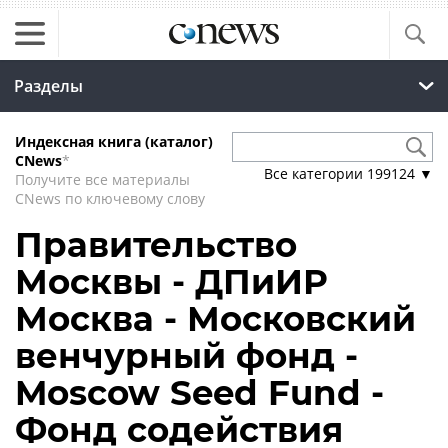
Разделы
Индексная книга (каталог)
CNews
*
Все категории
199124
▼
Получите все материалы
CNews по ключевому слову
Правительство
Москвы - ДПиИР
Москва - Московский
венчурный фонд -
Moscow Seed Fund -
Фонд содействия