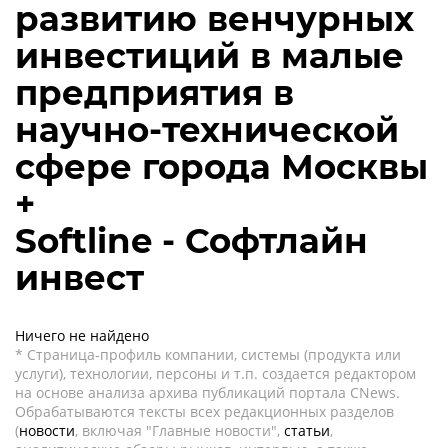
развитию венчурных
инвестиций в малые
предприятия в
научно-технической
сфере города Москвы
+
Softline - Софтлайн
инвест
Ничего не найдено
* Страница-профиль компании, системы (продукта или
услуги), технологии, персоны и т.п. создается редактором
на основе анализа архива публикаций портала CNews.
Обрабатываются тексты всех редакционных разделов
(
новости
, включая "Главные новости",
статьи
,