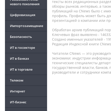
тексты всех редакционных раздел
нового поколения
обзоры рынков, интервью, а такж
публикаций на CNews было с име
Цифровизация
профиль. Профиль может быть до
презентацией о компании или про
Импортозамещение
Обработан архив публикаций порт
Ключевых фраз выявлено - 146332
Безопасность
Создано именных указателей - 19
Редакция Индексной книги CNews
ИТ в госсекторе
Читатели CNews — это руководит
экономики: индустрии информаци
ИТ в банках
технические специалисты депар
государственной власти, банков,
ИТ в торговле
руководители и сотрудники комп
Телеком
Интернет
ИТ-бизнес