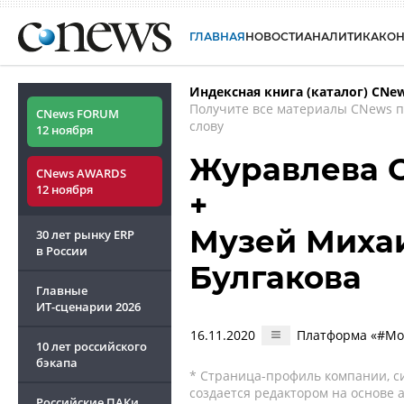
ГЛАВНАЯ
НОВОСТИ
АНАЛИТИКА
КО
Индексная книга (каталог) CNe
Получите все материалы CNews 
CNews FORUM
слову
12 ноября
Журавлева 
CNews AWARDS
12 ноября
+
Музей Миха
30 лет рынку ERP
в России
Булгакова
Главные
ИТ-сценарии
2026
16.11.2020
Платформа «#Мос
10 лет российского
бэкапа
* Страница-профиль компании, сис
создается редактором на основе
Российские ПАКи