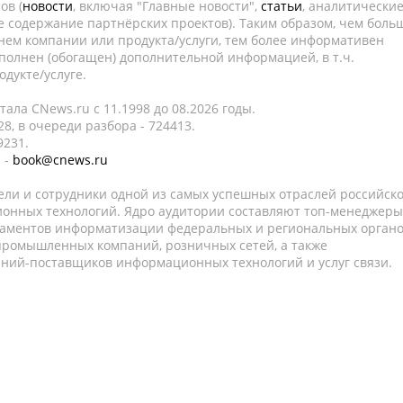
ов (
новости
, включая "Главные новости",
статьи
, аналитически
е содержание партнёрских проектов). Таким образом, чем боль
нем компании или продукта/услуги, тем более информативен
полнен (обогащен) дополнительной информацией, в т.ч.
дукте/услуге.
ала CNews.ru c 11.1998 до 08.2026 годы.
8, в очереди разбора - 724413.
9231.
 -
book@cnews.ru
ели и сотрудники одной из самых успешных отраслей российск
онных технологий. Ядро аудитории составляют топ-менеджеры
таментов информатизации федеральных и региональных орган
 промышленных компаний, розничных сетей, а также
аний-поставщиков информационных технологий и услуг связи.