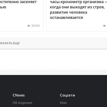
остепенно заселяет
часы-хронометр организма 
нью
когда они выходят из строя,
развитие человека
останавливается
36358
КАЗАТЬ ЕЩЕ
CNews
Соцсети
Об издании
Max