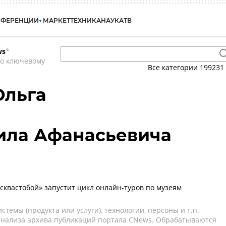
НФЕРЕНЦИИ
МАРКЕТ
ТЕХНИКА
НАУКА
ТВ
ws
*
по ключевому
Все категории
199231
Ольга
ила Афанасьевича
квастобой» запустит цикл онлайн-туров по музеям
темы (продукта или услуги), технологии, персоны и т.п.
 анализа архива публикаций портала CNews. Обрабатываются