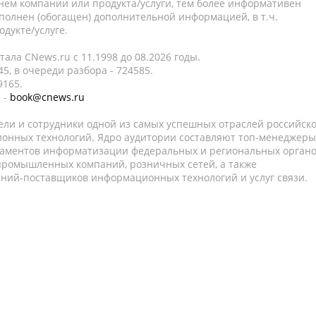
нем компании или продукта/услуги, тем более информативен
полнен (обогащен) дополнительной информацией, в т.ч.
дукте/услуге.
ала CNews.ru c 11.1998 до 08.2026 годы.
5, в очереди разбора - 724585.
9165.
 -
book@cnews.ru
ели и сотрудники одной из самых успешных отраслей российск
онных технологий. Ядро аудитории составляют топ-менеджеры
таментов информатизации федеральных и региональных орган
 промышленных компаний, розничных сетей, а также
аний-поставщиков информационных технологий и услуг связи.