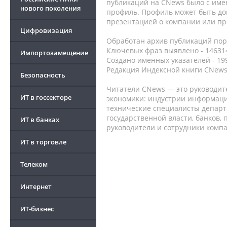
публикаций на CNews было с име
нового поколения
профиль. Профиль может быть до
презентацией о компании или про
Цифровизация
Обработан архив публикаций порт
Ключевых фраз выявлено - 146314
Импортозамещение
Создано именных указателей - 19
Редакция Индексной книги CNews
Безопасность
Читатели CNews — это руководит
ИТ в госсекторе
экономики: индустрии информаци
технические специалисты депар
государственной власти, банков,
ИТ в банках
руководители и сотрудники комп
ИТ в торговле
Телеком
Интернет
ИТ-бизнес