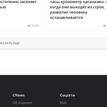
остепенно заселяет
часы-хронометр организма 
нью
когда они выходят из строя,
развитие человека
останавливается
36281
КАЗАТЬ ЕЩЕ
CNews
Соцсети
Об издании
Max