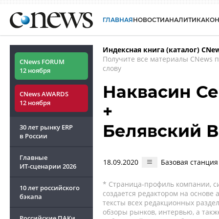
ГЛАВНАЯ
НОВОСТИ
АНАЛИТИКА
КО
Индексная книга (каталог) CNe
Получите все материалы CNews 
CNews FORUM
слову
12 ноября
Наквасин Се
CNews AWARDS
12 ноября
+
Белявский 
30 лет рынку ERP
в России
Главные
18.09.2020
Базовая станция
ИТ-сценарии
2026
* Страница-профиль компании, сис
10 лет российского
создается редактором на основе
бэкапа
тексты всех редакционных раздел
обзоры рынков, интервью, а такж
Российские ПАКи