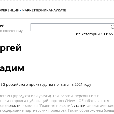
НФЕРЕНЦИИ
МАРКЕТ
ТЕХНИКА
НАУКА
ТВ
ws
*
по ключевому
Все категории
199165
ргей
Вадим
 5G российского производства появится в 2021 году
темы (продукта или услуги), технологии, персоны и т.п.
 анализа архива публикаций портала CNews. Обрабатываются
ов (
новости
, включая "Главные новости",
статьи
, аналитически
е содержание партнёрских проектов). Таким образом, чем боль