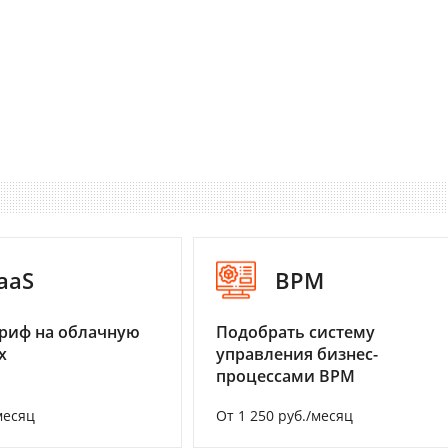
aaS
BPM
риф на облачную
Подобрать систему
х
управления бизнес-
процессами BPM
месяц
От 1 250 руб./месяц