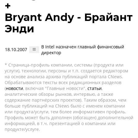
+
Bryant Andy - Брайант
Энди
В Intel назначен главный финансовый
18.10.2007
директор
* Страница-профиль компании, системы (продукта или
услуги), технологии, персоны и т.п. создается редактором
на основе анализа архива публикаций портала CNews.
Обрабатываются тексты всех редакционных разделов
(
новости
, включая "Главные новости",
статьи
,
аналитические обзоры рынков, интервью, а также
содержание партнёрских проектов). Таким образом, чем
больше публикаций на CNews было с именем компании
или продукта/услуги, тем более информативен профиль.
Профиль может быть дополнен (обогащен) дополнительной
информацией, в т.ч. презентацией о компании или
продукте/услуге.