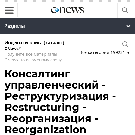
Разделы
Индексная книга (каталог)
CNews
*
Все категории
199231
▼
Получите все материалы
CNews по ключевому слову
Консалтинг
управленческий -
Реструктуризация -
Restructuring -
Реорганизация -
Reorganization