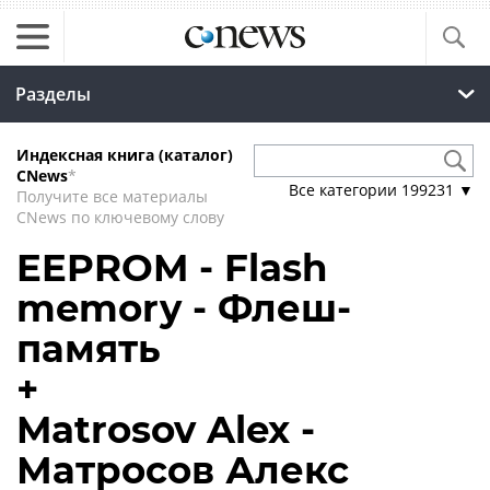
Разделы
Индексная книга (каталог)
CNews
*
Все категории
199231
▼
Получите все материалы
CNews по ключевому слову
EEPROM - Flash
memory - Флеш-
память
+
Matrosov Alex -
Матросов Алекс