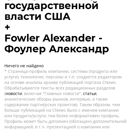
государственной
власти США
+
Fowler Alexander -
Фоулер Александр
Ничего не найдено
* Страница-профиль компании, системы (продукта или
услуги), технологии, персоны и т.п. создается редактором
на основе анализа архива публикаций портала CNews.
Обрабатываются тексты всех редакционных разделов
(
новости
, включая "Главные новости",
статьи
,
аналитические обзоры рынков, интервью, а также
содержание партнёрских проектов). Таким образом, чем
больше публикаций на CNews было с именем компании
или продукта/услуги, тем более информативен профиль.
Профиль может быть дополнен (обогащен) дополнительной
информацией, в т.ч. презентацией о компании или