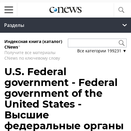
Разделы
Индексная книга (каталог)
CNews
*
Все категории
199231
▼
Получите все материалы
CNews по ключевому слову
U.S. Federal
government - Federal
government of the
United States -
Высшие
федеральные органы