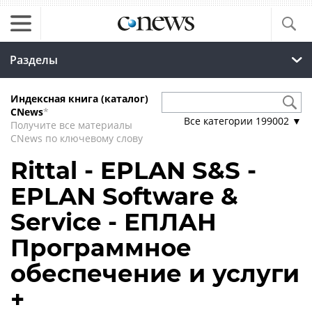
Разделы
Индексная книга (каталог)
CNews
*
Все категории
199002
▼
Получите все материалы
CNews по ключевому слову
Rittal - EPLAN S&S -
EPLAN Software &
Service - ЕПЛАН
Программное
обеспечение и услуги
+