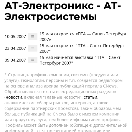
АТ-Электроникс - АТ-
Электросистемы
15 мая откроется «ПТА — Санкт-Петербург
10.05.2007
2007»
15 мая откроется "ПТА – Санкт-Петербург
23.04.2007
2007"
15 мая начнется выставка "ПТА – Санкт-
09.04.2007
Петербург 2007"
* Страница-профиль компании, системы (продукта или
услуги), технологии, персоны и т.п. создается редактором
на основе анализа архива публикаций портала CNews.
Обрабатываются тексты всех редакционных разделов
(
новости
, включая "Главные новости",
статьи
,
аналитические обзоры рынков, интервью, а также
содержание партнёрских проектов). Таким образом, чем
больше публикаций на CNews было с именем компании
или продукта/услуги, тем более информативен профиль.
Профиль может быть дополнен (обогащен) дополнительной
информацией, в т.ч. презентацией о компании или