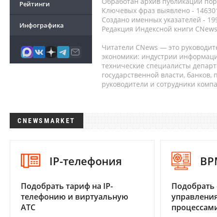
Обработан архив публикаций порт
Рейтинги
Ключевых фраз выявлено - 146301
Создано именных указателей - 19
Инфографика
Редакция Индексной книги CNews
Читатели CNews — это руководит
экономики: индустрии информаци
технические специалисты депар
государственной власти, банков,
руководители и сотрудники комп
CNEWSMARKET
IP-телефония
BP
Подобрать тариф на IP-
Подобрать 
телефонию и виртуальную
управления
АТС
процессам