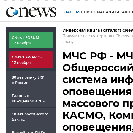
ГЛАВНАЯ
НОВОСТИ
АНАЛИТИКА
КО
Индексная книга (каталог) CNe
Получите все материалы CNews 
CNews FORUM
слову
12 ноября
МЧС РФ - М
CNews AWARDS
12 ноября
Общероссий
система ин
30 лет рынку ERP
в России
оповещения 
Главные
массового п
ИТ-сценарии
2026
КАСМО, Ком
10 лет российского
бэкапа
оповещения,
Российские ПАКи