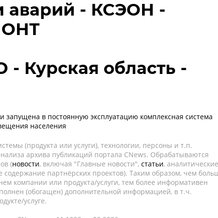
 аварий - КСЭОН -
ИОНТ
 - Курская область -
ти запущена в постоянную эксплуатацию комплексная система
овещения населения
темы (продукта или услуги), технологии, персоны и т.п.
 анализа архива публикаций портала CNews. Обрабатываются
ов (
новости
, включая "Главные новости",
статьи
, аналитически
е содержание партнёрских проектов). Таким образом, чем боль
нем компании или продукта/услуги, тем более информативен
полнен (обогащен) дополнительной информацией, в т.ч.
дукте/услуге.