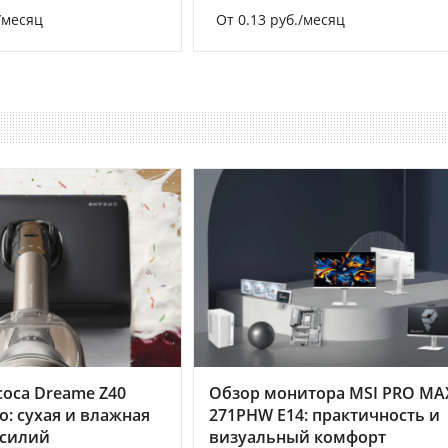
/месяц
От 0.13 руб./месяц
оса Dreame Z40
Обзор монитора MSI PRO MA
o: сухая и влажная
271PHW E14: практичность и
усилий
визуальный комфорт