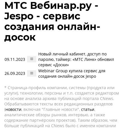
МТС Вебинар.ру -
Jespo - сервис
создания онлайн-
досок
Новый личный кабинет, доступ по
09.11.2023
паролю, таймер: «МТС Линк» обновил
сервис «Доски»
Webinar Group купила сервис для
26.09.2023
создания онлайн-досок Jespo
* Страница-профиль компании, системы (продукта или
услуги), технологии, персоны и т.п. создается редактором
на основе анализа архива публикаций портала CNews.
Обрабатываются тексты всех редакционных разделов
(
новости
, включая "Главные новости",
статьи
,
аналитические обзоры рынков, интервью, а также
содержание партнёрских проектов). Таким образом, чем
больше публикаций на CNews было с именем компании