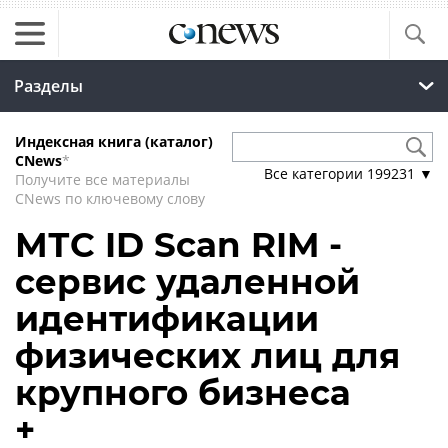
Разделы
Индексная книга (каталог)
CNews
*
Все категории
199231
▼
Получите все материалы
CNews по ключевому слову
МТС ID Scan RIM -
сервис удаленной
идентификации
физических лиц для
крупного бизнеса
+