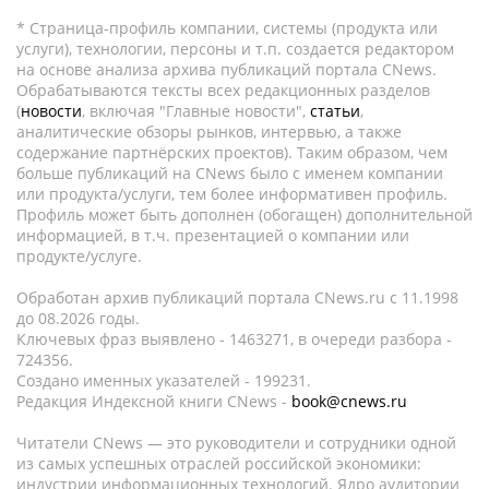
* Страница-профиль компании, системы (продукта или
услуги), технологии, персоны и т.п. создается редактором
на основе анализа архива публикаций портала CNews.
Обрабатываются тексты всех редакционных разделов
(
новости
, включая "Главные новости",
статьи
,
аналитические обзоры рынков, интервью, а также
содержание партнёрских проектов). Таким образом, чем
больше публикаций на CNews было с именем компании
или продукта/услуги, тем более информативен профиль.
Профиль может быть дополнен (обогащен) дополнительной
информацией, в т.ч. презентацией о компании или
продукте/услуге.
Обработан архив публикаций портала CNews.ru c 11.1998
до 08.2026 годы.
Ключевых фраз выявлено - 1463271, в очереди разбора -
724356.
Создано именных указателей - 199231.
Редакция Индексной книги CNews -
book@cnews.ru
Читатели CNews — это руководители и сотрудники одной
из самых успешных отраслей российской экономики:
индустрии информационных технологий. Ядро аудитории