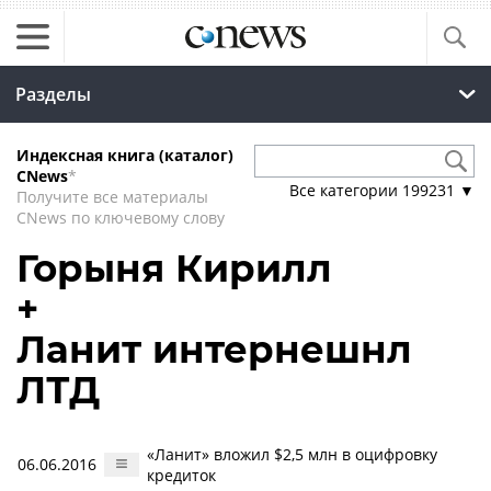
Разделы
Индексная книга (каталог)
CNews
*
Все категории
199231
▼
Получите все материалы
CNews по ключевому слову
Горыня Кирилл
+
Ланит интернешнл
ЛТД
«Ланит» вложил $2,5 млн в оцифровку
06.06.2016
кредиток