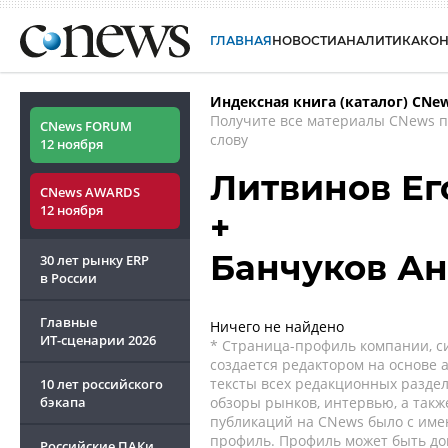
ГЛАВНАЯ
НОВОСТИ
АНАЛИТИКА
КО
Индексная книга (каталог) CNe
Получите все материалы CNews 
CNews FORUM
слову
12 ноября
Литвинов Ег
CNews AWARDS
12 ноября
+
Банчуков Ан
30 лет рынку ERP
в России
Главные
Ничего не найдено
ИТ-сценарии
2026
* Страница-профиль компании, сис
создается редактором на основе
тексты всех редакционных раздел
10 лет российского
бэкапа
обзоры рынков, интервью, а такж
публикаций на CNews было с име
профиль. Профиль может быть до
Российские ПАКи