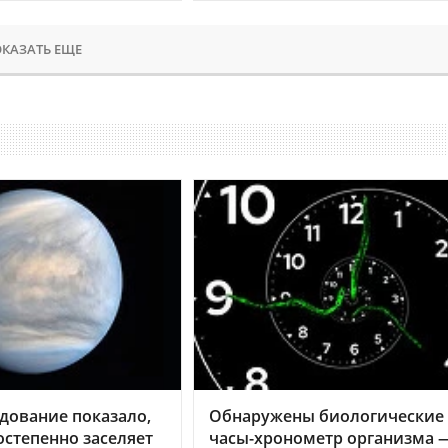
КАЗАТЬ ЕЩЕ
дование показало,
Обнаружены биологические
остепенно заселяет
часы-хронометр организма 