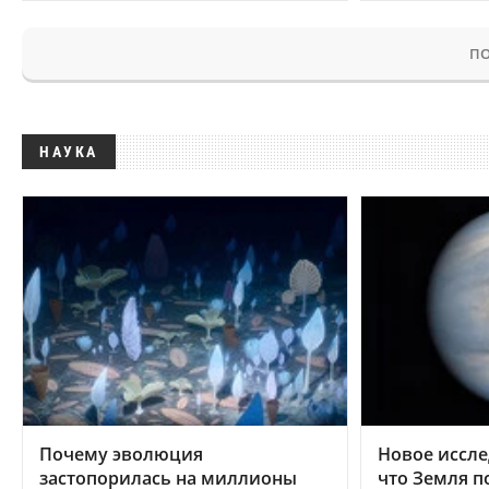
ПО
НАУКА
Почему эволюция
Новое иссле
застопорилась на миллионы
что Земля п