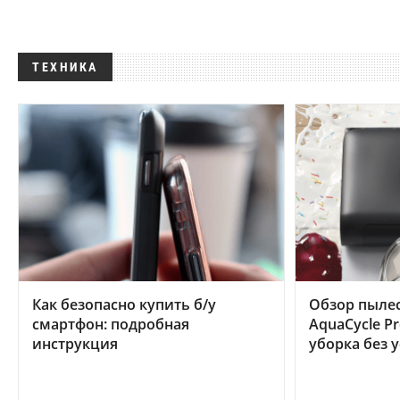
ТЕХНИКА
Как безопасно купить б/у
Обзор пылес
смартфон: подробная
AquaCycle Pr
инструкция
уборка без 