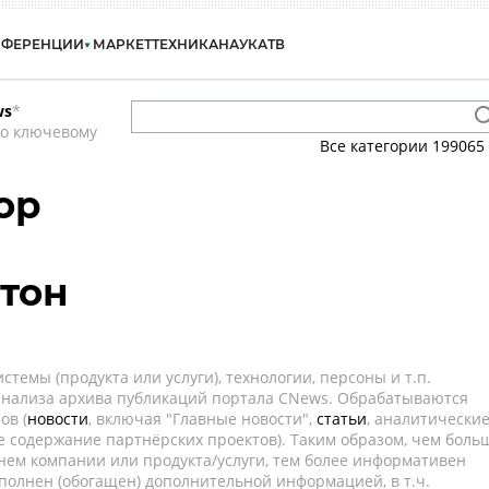
НФЕРЕНЦИИ
МАРКЕТ
ТЕХНИКА
НАУКА
ТВ
ws
*
по ключевому
Все категории
199065
ор
тон
темы (продукта или услуги), технологии, персоны и т.п.
 анализа архива публикаций портала CNews. Обрабатываются
ов (
новости
, включая "Главные новости",
статьи
, аналитически
е содержание партнёрских проектов). Таким образом, чем боль
нем компании или продукта/услуги, тем более информативен
полнен (обогащен) дополнительной информацией, в т.ч.