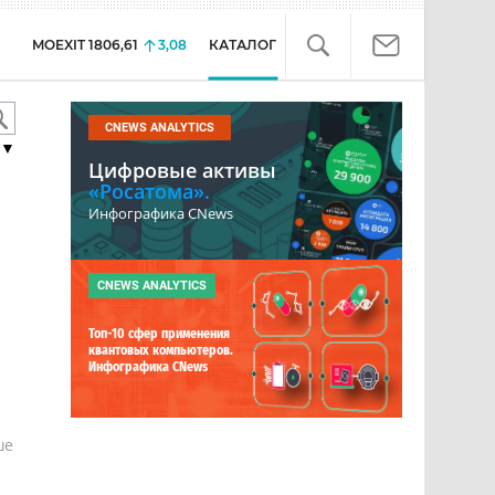
MOEXIT
1806,61
3,08
КАТАЛОГ
CNEWS ANALYTICS
▼
Цифровые активы
«Росатома».
Инфографика CNews
CNEWS ANALYTICS
Топ-10 сфер применения
квантовых компьютеров.
Инфографика CNews
е
ше