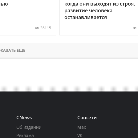
нью
когда они выходят из строя,
развитие человека
останавливается
36115
КАЗАТЬ ЕЩЕ
CNews
Соцсети
Об издании
Max
Реклама
VK