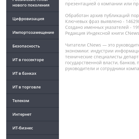
презентацией о компании или про
нового поколения
Обработан архив публикаций порт
Цифровизация
Ключевых фраз выявлено - 146298
Создано именных указателей - 19
Импортозамещение
Редакция Индексной книги CNews
Читатели CNews — это руководит
Безопасность
экономики: индустрии информаци
технические специалисты депар
ИТ в госсекторе
государственной власти, банков,
руководители и сотрудники комп
ИТ в банках
ИТ в торговле
Телеком
Интернет
ИТ-бизнес