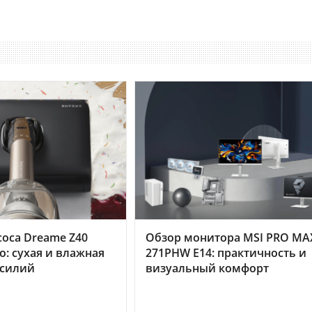
оса Dreame Z40
Обзор монитора MSI PRO MA
o: сухая и влажная
271PHW E14: практичность и
усилий
визуальный комфорт