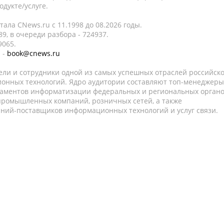
дукте/услуге.
ала CNews.ru c 11.1998 до 08.2026 годы.
9, в очереди разбора - 724937.
9065.
 -
book@cnews.ru
ели и сотрудники одной из самых успешных отраслей российск
онных технологий. Ядро аудитории составляют топ-менеджеры
таментов информатизации федеральных и региональных орган
 промышленных компаний, розничных сетей, а также
аний-поставщиков информационных технологий и услуг связи.