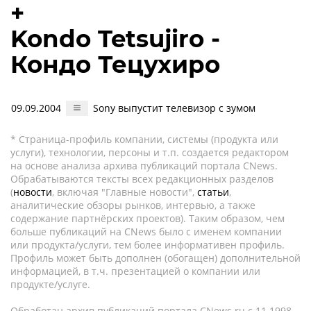
+
Kondo Tetsujiro -
Кондо Тецухиро
09.09.2004
Sony выпустит телевизор с зумом
* Страница-профиль компании, системы (продукта или
услуги), технологии, персоны и т.п. создается редактором
на основе анализа архива публикаций портала CNews.
Обрабатываются тексты всех редакционных разделов
(
новости
, включая "Главные новости",
статьи
,
аналитические обзоры рынков, интервью, а также
содержание партнёрских проектов). Таким образом, чем
больше публикаций на CNews было с именем компании
или продукта/услуги, тем более информативен профиль.
Профиль может быть дополнен (обогащен) дополнительной
информацией, в т.ч. презентацией о компании или
продукте/услуге.
Обработан архив публикаций портала CNews.ru c 11.1998