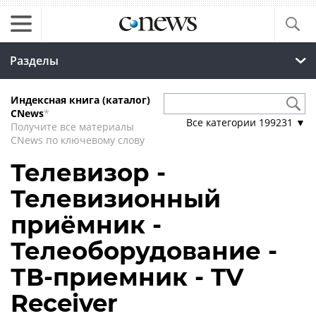
Разделы
Индексная книга (каталог)
CNews
*
Все категории
199231
▼
Получите все материалы
CNews по ключевому слову
Телевизор -
Телевизионный
приёмник -
Телеоборудование -
ТВ-приемник - TV
Receiver