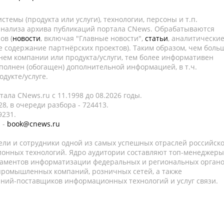
темы (продукта или услуги), технологии, персоны и т.п.
 анализа архива публикаций портала CNews. Обрабатываются
ов (
новости
, включая "Главные новости",
статьи
, аналитически
е содержание партнёрских проектов). Таким образом, чем боль
нем компании или продукта/услуги, тем более информативен
полнен (обогащен) дополнительной информацией, в т.ч.
дукте/услуге.
ала CNews.ru c 11.1998 до 08.2026 годы.
8, в очереди разбора - 724413.
9231.
 -
book@cnews.ru
ели и сотрудники одной из самых успешных отраслей российск
онных технологий. Ядро аудитории составляют топ-менеджеры
таментов информатизации федеральных и региональных орган
 промышленных компаний, розничных сетей, а также
аний-поставщиков информационных технологий и услуг связи.