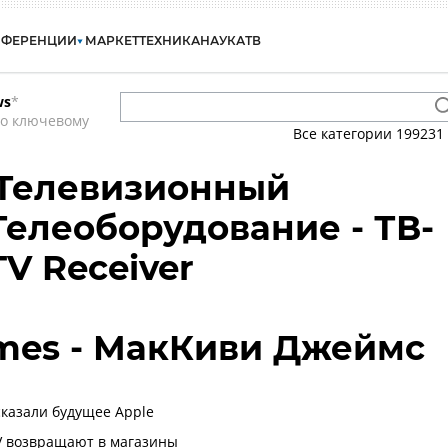
НФЕРЕНЦИИ
МАРКЕТ
ТЕХНИКА
НАУКА
ТВ
ws
*
по ключевому
Все категории
199231
 Телевизионный
Телеоборудование - ТВ-
V Receiver
mes - МакКиви Джеймс
казали будущее Apple
V возвращают в магазины