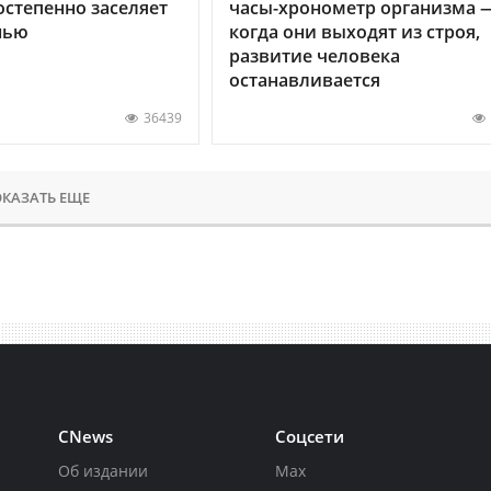
остепенно заселяет
часы-хронометр организма 
нью
когда они выходят из строя,
развитие человека
останавливается
36439
КАЗАТЬ ЕЩЕ
CNews
Соцсети
Об издании
Max