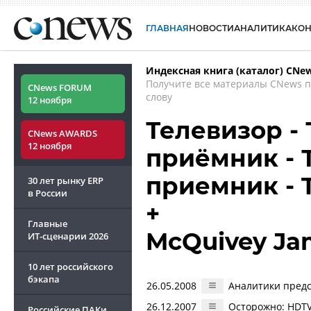
ГЛАВНАЯ
НОВОСТИ
АНАЛИТИКА
КО
Индексная книга (каталог) CNe
Получите все материалы CNews 
CNews FORUM
слову
12 ноября
Телевизор -
CNews AWARDS
12 ноября
приёмник - 
приемник - T
30 лет рынку ERP
в России
+
Главные
McQuivey Ja
ИТ-сценарии
2026
10 лет российского
бэкапа
26.05.2008
Аналитики предс
26.12.2007
Осторожно: HDT
Российские ПАКи