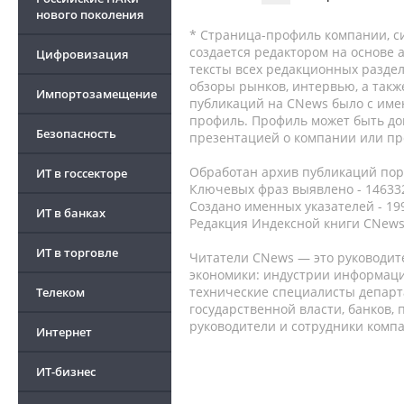
нового поколения
* Страница-профиль компании, сис
создается редактором на основе
Цифровизация
тексты всех редакционных раздел
обзоры рынков, интервью, а такж
Импортозамещение
публикаций на CNews было с име
профиль. Профиль может быть до
Безопасность
презентацией о компании или про
Обработан архив публикаций порт
ИТ в госсекторе
Ключевых фраз выявлено - 146332
Создано именных указателей - 19
ИТ в банках
Редакция Индексной книги CNews
ИТ в торговле
Читатели CNews — это руководит
экономики: индустрии информаци
технические специалисты депар
Телеком
государственной власти, банков,
руководители и сотрудники комп
Интернет
ИТ-бизнес