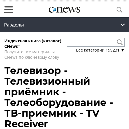
Разделы
Индексная книга (каталог)
CNews
*
Все категории
199231
▼
Получите все материалы
CNews по ключевому слову
Телевизор -
Телевизионный
приёмник -
Телеоборудование -
ТВ-приемник - TV
Receiver