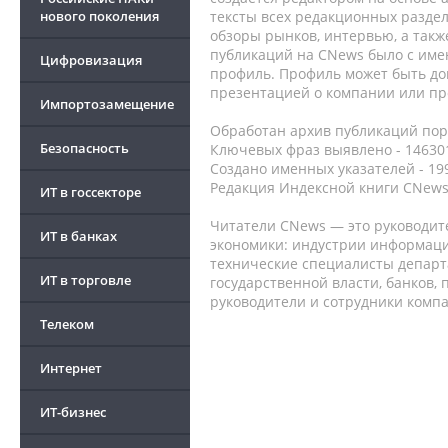
нового поколения
тексты всех редакционных раздел
обзоры рынков, интервью, а такж
публикаций на CNews было с име
Цифровизация
профиль. Профиль может быть до
презентацией о компании или про
Импортозамещение
Обработан архив публикаций порт
Безопасность
Ключевых фраз выявлено - 146301
Создано именных указателей - 19
Редакция Индексной книги CNews
ИТ в госсекторе
Читатели CNews — это руководит
ИТ в банках
экономики: индустрии информаци
технические специалисты депар
ИТ в торговле
государственной власти, банков,
руководители и сотрудники комп
Телеком
Интернет
ИТ-бизнес