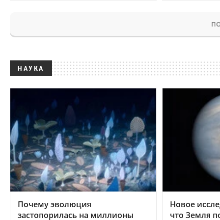
ПО
НАУКА
Почему эволюция
Новое иссле
застопорилась на миллионы
что Земля п