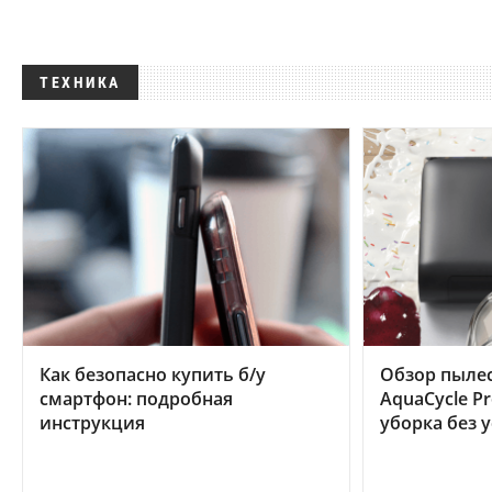
ТЕХНИКА
Как безопасно купить б/у
Обзор пылес
смартфон: подробная
AquaCycle Pr
инструкция
уборка без 