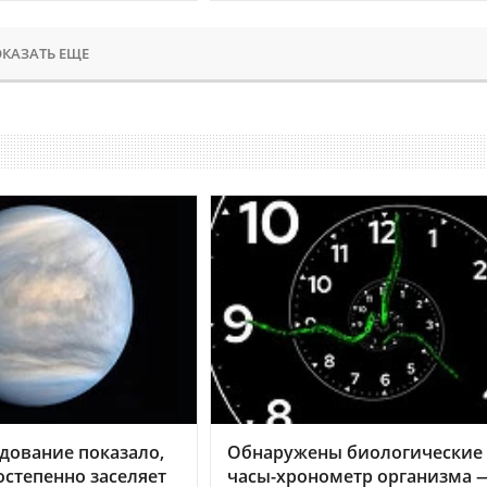
КАЗАТЬ ЕЩЕ
дование показало,
Обнаружены биологические
остепенно заселяет
часы-хронометр организма 