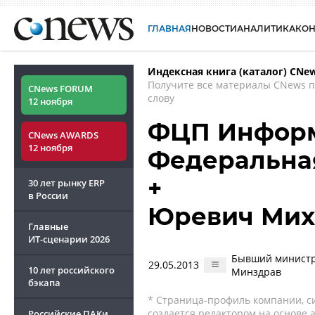
ГЛАВНАЯ
НОВОСТИ
АНАЛИТИКА
КО
Индексная книга (каталог) CNe
Получите все материалы CNews 
CNews FORUM
слову
12 ноября
ФЦП Информ
CNews AWARDS
12 ноября
Федеральна
+
30 лет рынку ERP
в России
Юревич Мих
Главные
ИТ-сценарии
2026
Бывший министр 
29.05.2013
10 лет российского
Минздрав
бэкапа
* Страница-профиль компании, сис
создается редактором на основе
Российские ПАКи