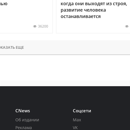
нью
когда они выходят из строя,
развитие человека
останавливается
36200
КАЗАТЬ ЕЩЕ
CNews
Соцсети
Об издании
Max
Реклама
VK