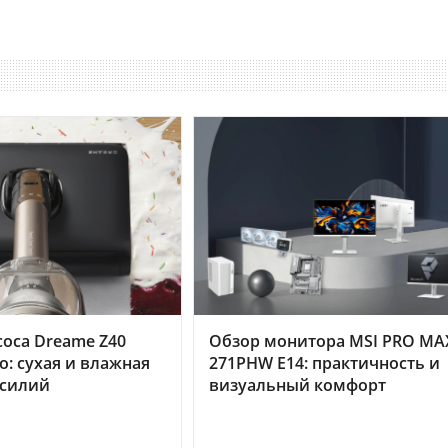
оса Dreame Z40
Обзор монитора MSI PRO MA
o: сухая и влажная
271PHW E14: практичность и
усилий
визуальный комфорт