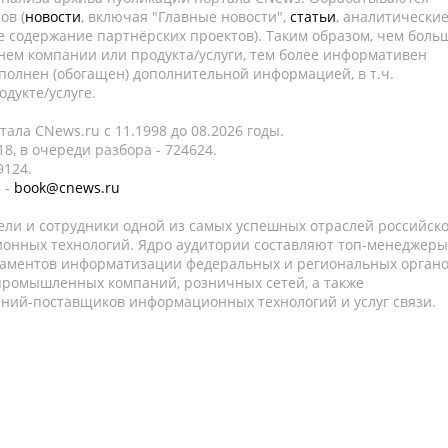
ов (
новости
, включая "Главные новости",
статьи
, аналитически
е содержание партнёрских проектов). Таким образом, чем боль
нем компании или продукта/услуги, тем более информативен
полнен (обогащен) дополнительной информацией, в т.ч.
дукте/услуге.
ала CNews.ru c 11.1998 до 08.2026 годы.
8, в очереди разбора - 724624.
9124.
 -
book@cnews.ru
ели и сотрудники одной из самых успешных отраслей российск
онных технологий. Ядро аудитории составляют топ-менеджеры
таментов информатизации федеральных и региональных орган
 промышленных компаний, розничных сетей, а также
аний-поставщиков информационных технологий и услуг связи.