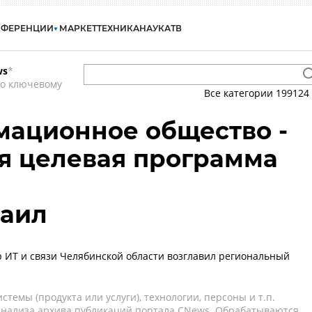
НФЕРЕНЦИИ
МАРКЕТ
ТЕХНИКА
НАУКА
ТВ
ws
*
по ключевому
Все категории
199124
ационное общество -
я целевая программа
аил
ИТ и связи Челябинской области возглавил региональный
темы (продукта или услуги), технологии, персоны и т.п.
 анализа архива публикаций портала CNews. Обрабатываются