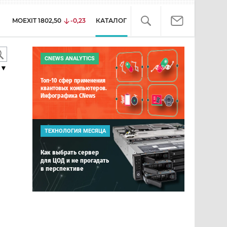
MOEXIT
1802,50
-0,23
КАТАЛОГ
CNEWS ANALYTICS
▼
Топ-10 сфер применения
квантовых компьютеров.
Инфографика CNews
ТЕХНОЛОГИЯ МЕСЯЦА
Как выбрать сервер
для ЦОД и не прогадать
в перспективе