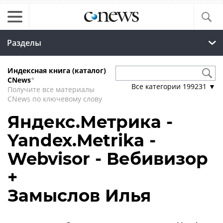
Разделы
Индексная книга (каталог)
CNews
*
Все категории
199231
▼
Получите все материалы
CNews по ключевому слову
Яндекс.Метрика -
Yandex.Metrika -
Webvisor - Вебивизор
+
Замыслов Илья