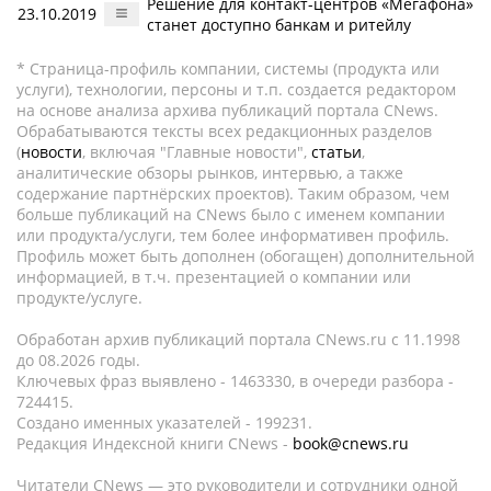
Решение для контакт-центров «Мегафона»
23.10.2019
станет доступно банкам и ритейлу
* Страница-профиль компании, системы (продукта или
услуги), технологии, персоны и т.п. создается редактором
на основе анализа архива публикаций портала CNews.
Обрабатываются тексты всех редакционных разделов
(
новости
, включая "Главные новости",
статьи
,
аналитические обзоры рынков, интервью, а также
содержание партнёрских проектов). Таким образом, чем
больше публикаций на CNews было с именем компании
или продукта/услуги, тем более информативен профиль.
Профиль может быть дополнен (обогащен) дополнительной
информацией, в т.ч. презентацией о компании или
продукте/услуге.
Обработан архив публикаций портала CNews.ru c 11.1998
до 08.2026 годы.
Ключевых фраз выявлено - 1463330, в очереди разбора -
724415.
Создано именных указателей - 199231.
Редакция Индексной книги CNews -
book@cnews.ru
Читатели CNews — это руководители и сотрудники одной