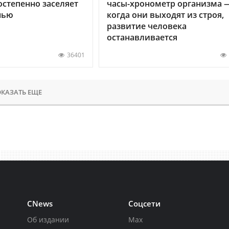
остепенно заселяет
часы-хронометр организма 
нью
когда они выходят из строя,
развитие человека
останавливается
36401
КАЗАТЬ ЕЩЕ
CNews
Соцсети
Об издании
Max