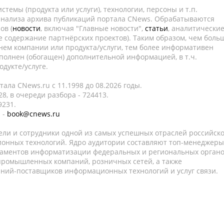
темы (продукта или услуги), технологии, персоны и т.п.
 анализа архива публикаций портала CNews. Обрабатываются
ов (
новости
, включая "Главные новости",
статьи
, аналитически
е содержание партнёрских проектов). Таким образом, чем боль
нем компании или продукта/услуги, тем более информативен
полнен (обогащен) дополнительной информацией, в т.ч.
дукте/услуге.
ала CNews.ru c 11.1998 до 08.2026 годы.
8, в очереди разбора - 724413.
9231.
 -
book@cnews.ru
ели и сотрудники одной из самых успешных отраслей российск
онных технологий. Ядро аудитории составляют топ-менеджеры
таментов информатизации федеральных и региональных орган
 промышленных компаний, розничных сетей, а также
аний-поставщиков информационных технологий и услуг связи.