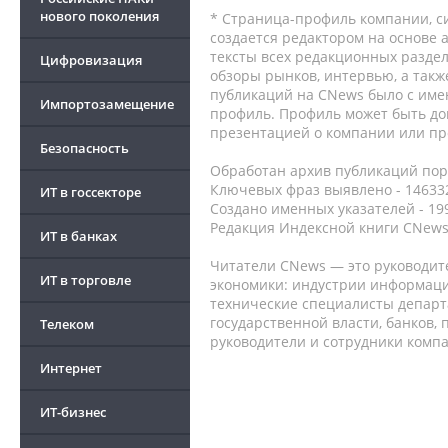
нового поколения
* Страница-профиль компании, сис
создается редактором на основе
тексты всех редакционных раздел
Цифровизация
обзоры рынков, интервью, а такж
публикаций на CNews было с име
Импортозамещение
профиль. Профиль может быть до
презентацией о компании или про
Безопасность
Обработан архив публикаций порт
Ключевых фраз выявлено - 146332
ИТ в госсекторе
Создано именных указателей - 19
Редакция Индексной книги CNews
ИТ в банках
Читатели CNews — это руководит
ИТ в торговле
экономики: индустрии информаци
технические специалисты депар
государственной власти, банков,
Телеком
руководители и сотрудники комп
Интернет
ИТ-бизнес