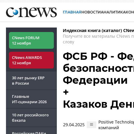
ГЛАВНАЯ
НОВОСТИ
АНАЛИТИКА
КО
Индексная книга (каталог) CNe
Получите все материалы CNews 
CNews FORUM
слову
12 ноября
ФСБ РФ - Ф
CNews AWARDS
12 ноября
безопасност
Федерации
30 лет рынку ERP
в России
+
Главные
Казаков Ден
ИТ-сценарии
2026
10 лет российского
бэкапа
Positive Technol
29.04.2025
компаний
Российские ПАКи