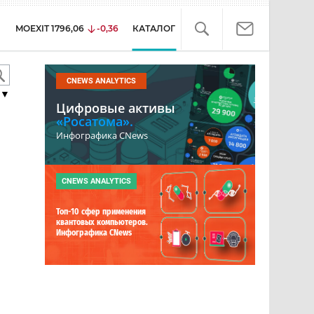
MOEXIT
1796,06
-0,36
КАТАЛОГ
CNEWS ANALYTICS
▼
Цифровые активы
«Росатома».
Инфографика CNews
CNEWS ANALYTICS
Топ-10 сфер применения
квантовых компьютеров.
Инфографика CNews