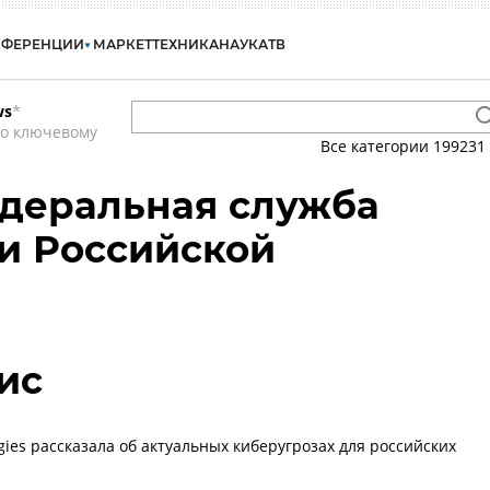
НФЕРЕНЦИИ
МАРКЕТ
ТЕХНИКА
НАУКА
ТВ
ws
*
по ключевому
Все категории
199231
едеральная служба
и Российской
ис
ogies рассказала об актуальных киберугрозах для российских