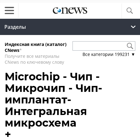
Разделы
Индексная книга (каталог)
CNews
*
Все категории
199231
▼
Получите все материалы
CNews по ключевому слову
Microchip - Чип -
Микрочип - Чип-
имплантат-
Интегральная
микросхема
+