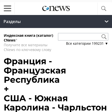
Разделы
Индексная книга (каталог)
CNews
*
Все категории
199231
▼
Получите все материалы
CNews по ключевому слову
Франция -
Французская
Республика
+
США - Южная
Каролина - Чарльстон