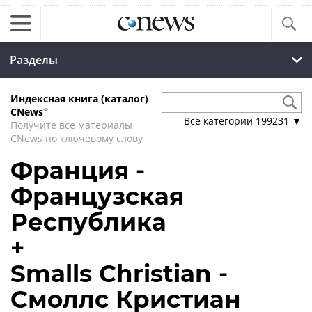
Разделы
Индексная книга (каталог)
CNews
*
Все категории
199231
▼
Получите все материалы
CNews по ключевому слову
Франция -
Французская
Республика
+
Smalls Christian -
Смоллс Кристиан