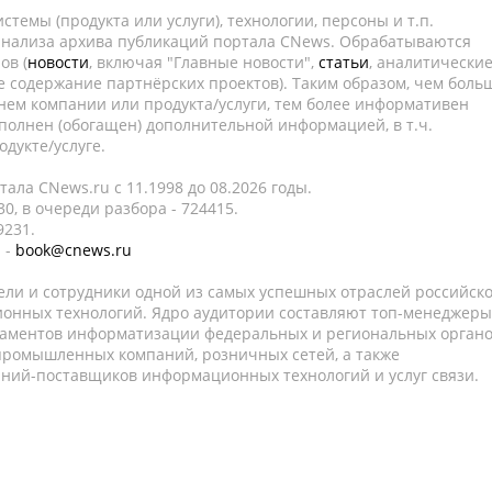
темы (продукта или услуги), технологии, персоны и т.п.
 анализа архива публикаций портала CNews. Обрабатываются
ов (
новости
, включая "Главные новости",
статьи
, аналитически
е содержание партнёрских проектов). Таким образом, чем боль
нем компании или продукта/услуги, тем более информативен
полнен (обогащен) дополнительной информацией, в т.ч.
дукте/услуге.
ала CNews.ru c 11.1998 до 08.2026 годы.
0, в очереди разбора - 724415.
9231.
 -
book@cnews.ru
ели и сотрудники одной из самых успешных отраслей российск
онных технологий. Ядро аудитории составляют топ-менеджеры
таментов информатизации федеральных и региональных орган
 промышленных компаний, розничных сетей, а также
аний-поставщиков информационных технологий и услуг связи.