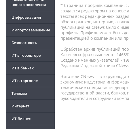
нового поколения
* Страница-профиль компании, сис
создается редактором на основе
тексты всех редакционных раздел
Цифровизация
обзоры рынков, интервью, а такж
публикаций на CNews было с име
Импортозамещение
профиль. Профиль может быть до
презентацией о компании или про
Безопасность
Обработан архив публикаций порт
Ключевых фраз выявлено - 146333
ИТ в госсекторе
Создано именных указателей - 19
Редакция Индексной книги CNews
ИТ в банках
Читатели CNews — это руководит
ИТ в торговле
экономики: индустрии информаци
технические специалисты депар
государственной власти, банков,
Телеком
руководители и сотрудники комп
Интернет
ИТ-бизнес