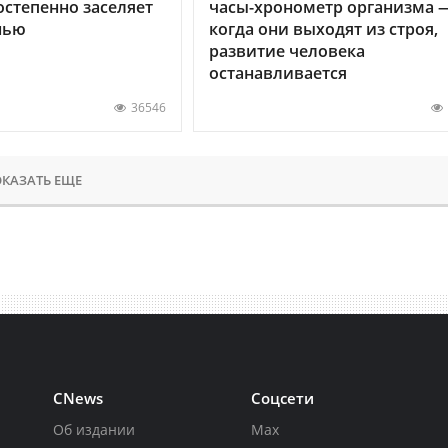
остепенно заселяет
часы-хронометр организма 
нью
когда они выходят из строя,
развитие человека
останавливается
36546
КАЗАТЬ ЕЩЕ
CNews
Соцсети
Об издании
Max