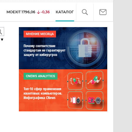
MOEXIT
1796,06
-0,36
КАТАЛОГ
МНЕНИЕ МЕСЯЦА
▼
Почему соответствие
стандартам не гарантирует
защиту от киберугроз
CNEWS ANALYTICS
Топ-10 сфер применения
квантовых компьютеров.
Инфографика CNews