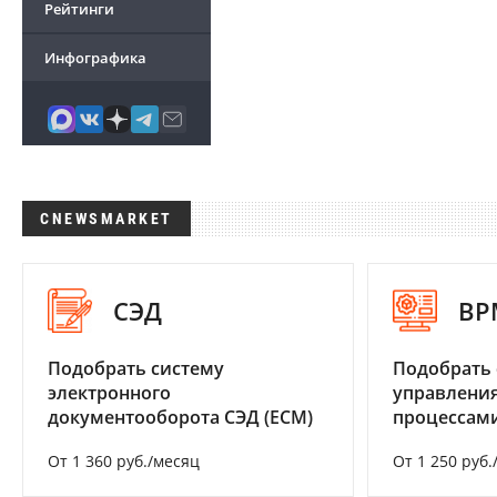
Рейтинги
Инфографика
CNEWSMARKET
СЭД
BP
Подобрать систему
Подобрать 
электронного
управления
документооборота СЭД (ECM)
процессам
От 1 360 руб./месяц
От 1 250 руб.