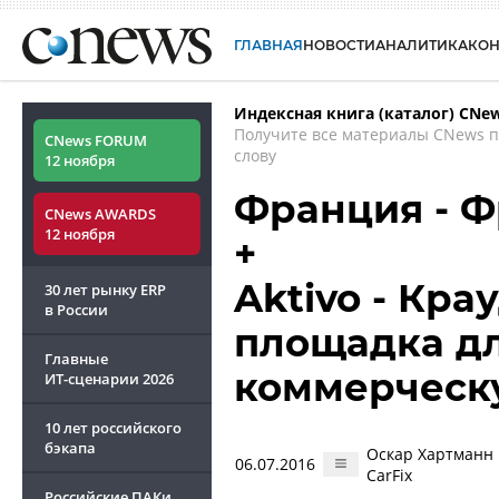
ГЛАВНАЯ
НОВОСТИ
АНАЛИТИКА
КО
Индексная книга (каталог) CNe
Получите все материалы CNews 
CNews FORUM
слову
12 ноября
Франция - Ф
CNews AWARDS
12 ноября
+
Aktivo - Кр
30 лет рынку ERP
в России
площадка дл
Главные
коммерческ
ИТ-сценарии
2026
10 лет российского
бэкапа
Оскар Хартманн 
06.07.2016
CarFix
Российские ПАКи