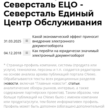
Северсталь ЕЦО -
Северсталь Единый
Центр Обслуживания
Какой экономический эффект приносит
31.03.2025
внедрение электронного
документооборота
Как перейти на юридически значимый
04.12.2018
электронный документооборот
* Страница-профиль компании, системы (продукта или
услуги), технологии, персоны и т.п. создается редактором
на основе анализа архива публикаций портала CNews.
Обрабатываются тексты всех редакционных разделов
(
новости
, включая "Главные новости",
статьи
,
аналитические обзоры рынков, интервью, а также
содержание партнёрских проектов). Таким образом, чем
больше публикаций на CNews было с именем компании
или продукта/услуги, тем более информативен профиль.
Профиль может быть дополнен (обогащен) дополнительной