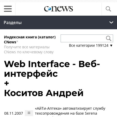
Разделы
Индексная книга (каталог)
CNews
*
Все категории
199124
▼
Получите все материалы
CNews по ключевому слову
Web Interface - Веб-
интерфейс
+
Коситов Андрей
«АйТи-Аптека» автоматизирует службу
08.11.2007
техсопровождения на базе Serena