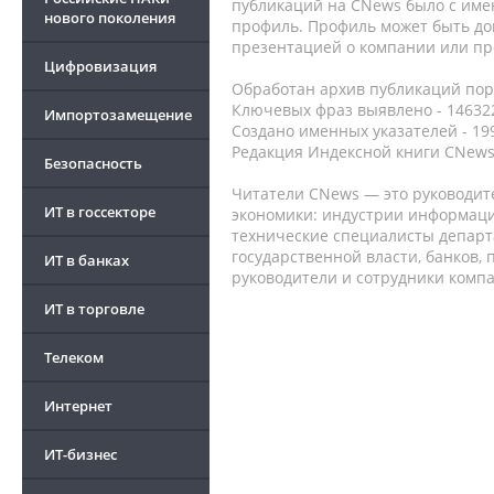
публикаций на CNews было с име
нового поколения
профиль. Профиль может быть до
презентацией о компании или про
Цифровизация
Обработан архив публикаций порт
Ключевых фраз выявлено - 146322
Импортозамещение
Создано именных указателей - 19
Редакция Индексной книги CNews
Безопасность
Читатели CNews — это руководит
ИТ в госсекторе
экономики: индустрии информаци
технические специалисты депар
государственной власти, банков,
ИТ в банках
руководители и сотрудники комп
ИТ в торговле
Телеком
Интернет
ИТ-бизнес