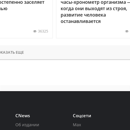
остепенно заселяет
часы-хронометр организма 
нью
когда они выходят из строя,
развитие человека
останавливается
36325
КАЗАТЬ ЕЩЕ
CNews
Соцсети
Об издании
Max