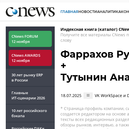
ГЛАВНАЯ
НОВОСТИ
АНАЛИТИКА
КО
Индексная книга (каталог) CNe
Получите все материалы CNews 
CNews FORUM
слову
12 ноября
Фаррахов Р
CNews AWARDS
12 ноября
+
Тутынин Ан
30 лет рынку ERP
в России
Главные
18.07.2025
VK WorkSpace и D
ИТ-сценарии
2026
* Страница-профиль компании, сис
10 лет российского
создается редактором на основе
бэкапа
тексты всех редакционных раздел
обзоры рынков, интервью, а такж
Российские ПАКи