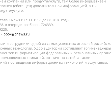
нем компании или продукта/услуги, тем более информативен
полнен (обогащен) дополнительной информацией, в т.ч.
дукте/услуге.
ала CNews.ru c 11.1998 до 08.2026 годы.
8, в очереди разбора - 724339.
9225.
 -
book@cnews.ru
ели и сотрудники одной из самых успешных отраслей российск
онных технологий. Ядро аудитории составляют топ-менеджеры
таментов информатизации федеральных и региональных орган
 промышленных компаний, розничных сетей, а также
аний-поставщиков информационных технологий и услуг связи.