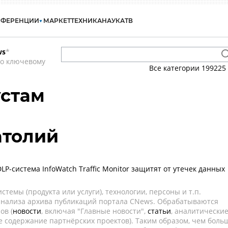
НФЕРЕНЦИИ
МАРКЕТ
ТЕХНИКА
НАУКА
ТВ
ws
*
по ключевому
Все категории
199225
устам
атолий
LP-система InfoWatch Traffic Monitor защитят от утечек данных
темы (продукта или услуги), технологии, персоны и т.п.
 анализа архива публикаций портала CNews. Обрабатываются
ов (
новости
, включая "Главные новости",
статьи
, аналитически
е содержание партнёрских проектов). Таким образом, чем боль