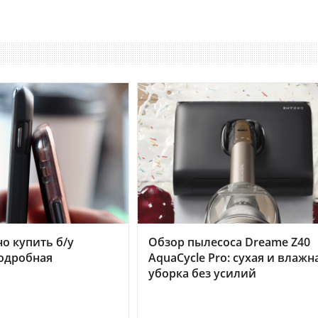
но купить б/у
Обзор пылесоса Dreame Z40
подробная
AquaCycle Pro: сухая и влажн
уборка без усилий