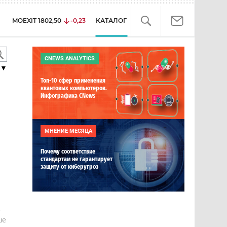
MOEXIT
1802,50
-0,23
КАТАЛОГ
CNEWS ANALYTICS
▼
Топ-10 сфер применения
квантовых компьютеров.
Инфографика CNews
МНЕНИЕ МЕСЯЦА
Почему соответствие
стандартам не гарантирует
защиту от киберугроз
е
ше