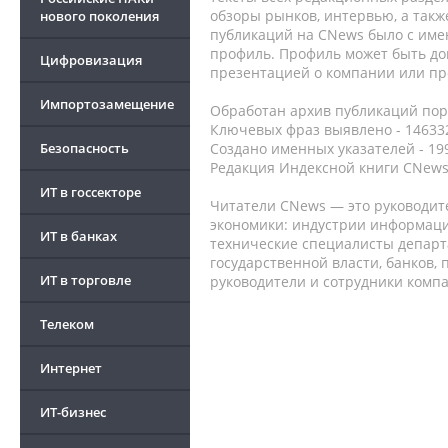
обзоры рынков, интервью, а такж
нового поколения
публикаций на CNews было с име
профиль. Профиль может быть до
Цифровизация
презентацией о компании или про
Импортозамещение
Обработан архив публикаций порт
Ключевых фраз выявлено - 146332
Безопасность
Создано именных указателей - 19
Редакция Индексной книги CNews
ИТ в госсекторе
Читатели CNews — это руководит
экономики: индустрии информаци
ИТ в банках
технические специалисты депар
государственной власти, банков,
ИТ в торговле
руководители и сотрудники комп
Телеком
Интернет
ИТ-бизнес