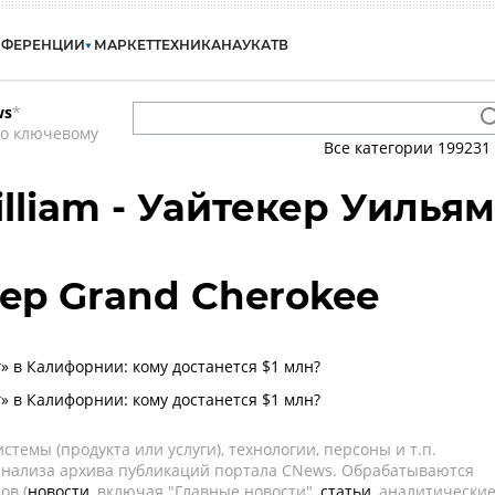
НФЕРЕНЦИИ
МАРКЕТ
ТЕХНИКА
НАУКА
ТВ
ws
*
по ключевому
Все категории
199231
lliam - Уайтекер Уильям
Jeep Grand Cherokee
» в Калифорнии: кому достанется $1 млн?
» в Калифорнии: кому достанется $1 млн?
темы (продукта или услуги), технологии, персоны и т.п.
 анализа архива публикаций портала CNews. Обрабатываются
ов (
новости
, включая "Главные новости",
статьи
, аналитически