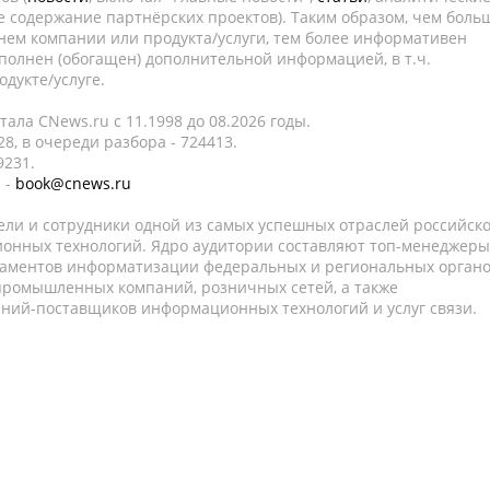
е содержание партнёрских проектов). Таким образом, чем боль
нем компании или продукта/услуги, тем более информативен
полнен (обогащен) дополнительной информацией, в т.ч.
дукте/услуге.
ала CNews.ru c 11.1998 до 08.2026 годы.
8, в очереди разбора - 724413.
9231.
 -
book@cnews.ru
ели и сотрудники одной из самых успешных отраслей российск
онных технологий. Ядро аудитории составляют топ-менеджеры
таментов информатизации федеральных и региональных орган
 промышленных компаний, розничных сетей, а также
аний-поставщиков информационных технологий и услуг связи.