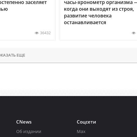
остепенно заселяет
часы-хронометр организма 
нью
когда они выходят из строя,
развитие человека
останавливается
36432
КАЗАТЬ ЕЩЕ
CNews
Соцсети
Об издании
Max