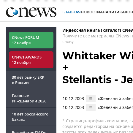
ГЛАВНАЯ
НОВОСТИ
АНАЛИТИКА
КО
Индексная книга (каталог) CNe
Получите все материалы CNews 
CNews FORUM
слову
12 ноября
Whittaker Wi
CNews AWARDS
12 ноября
+
Stellantis - 
30 лет рынку ERP
в России
Главные
10.12.2003
«Железный забег
ИТ-сценарии
2026
10.12.2003
«Железный забег
10 лет российского
бэкапа
* Страница-профиль компании, сис
создается редактором на основе
тексты всех редакционных раздел
Российские ПАКи