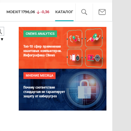
MOEXIT
1796,06
-0,36
КАТАЛОГ
CNEWS ANALYTICS
▼
Топ-10 сфер применения
квантовых компьютеров.
Инфографика CNews
МНЕНИЕ МЕСЯЦА
Почему соответствие
стандартам не гарантирует
защиту от киберугроз
е