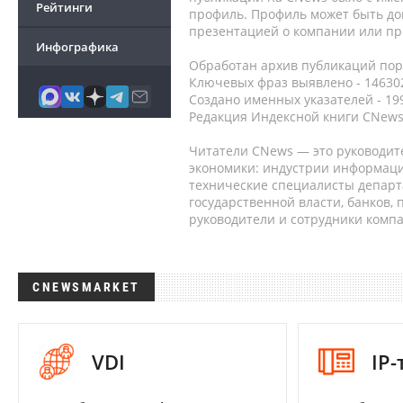
Рейтинги
профиль. Профиль может быть до
презентацией о компании или про
Инфографика
Обработан архив публикаций порт
Ключевых фраз выявлено - 146302
Создано именных указателей - 19
Редакция Индексной книги CNews
Читатели CNews — это руководит
экономики: индустрии информаци
технические специалисты депар
государственной власти, банков,
руководители и сотрудники комп
CNEWSMARKET
VDI
IP