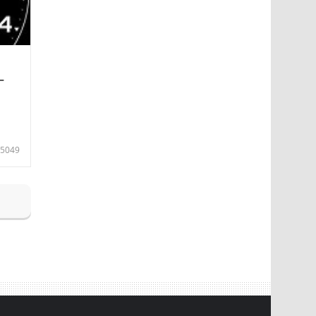
—
5049