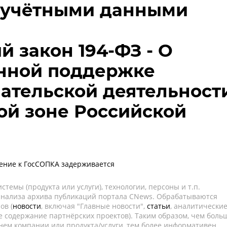
 учётными данными
 закон 194-ФЗ - О
енной поддержке
ательской деятельност
ой зоне Российской
ение к ГосСОПКА задерживается
темы (продукта или услуги), технологии, персоны и т.п.
 анализа архива публикаций портала CNews. Обрабатываются
ов (
новости
, включая "Главные новости",
статьи
, аналитически
е содержание партнёрских проектов). Таким образом, чем боль
нем компании или продукта/услуги, тем более информативен