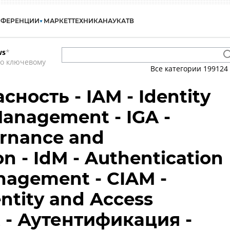
НФЕРЕНЦИИ
МАРКЕТ
ТЕХНИКА
НАУКА
ТВ
ws
*
по ключевому
Все категории
199124
ность - IAM - Identity
anagement - IGA -
ernance and
n - IdM - Authentication
anagement - CIAM -
ntity and Access
- Аутентификация -