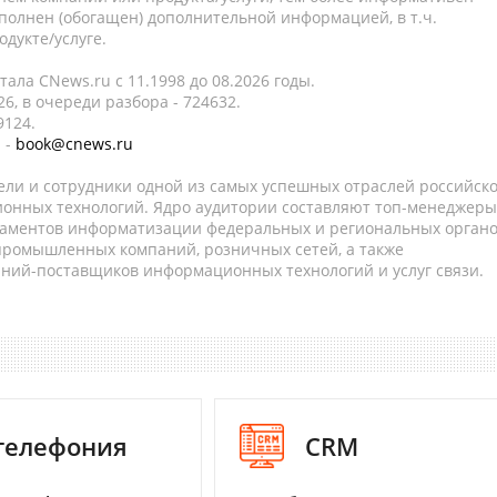
полнен (обогащен) дополнительной информацией, в т.ч.
дукте/услуге.
ала CNews.ru c 11.1998 до 08.2026 годы.
6, в очереди разбора - 724632.
9124.
 -
book@cnews.ru
ели и сотрудники одной из самых успешных отраслей российск
онных технологий. Ядро аудитории составляют топ-менеджеры
таментов информатизации федеральных и региональных орган
 промышленных компаний, розничных сетей, а также
аний-поставщиков информационных технологий и услуг связи.
-телефония
CRM