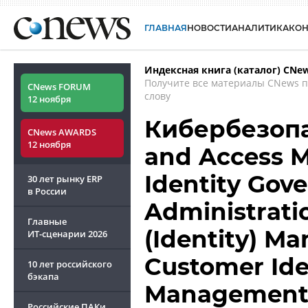
ГЛАВНАЯ
НОВОСТИ
АНАЛИТИКА
КО
Индексная книга (каталог) CNe
Получите все материалы CNews 
CNews FORUM
слову
12 ноября
Кибербезопас
CNews AWARDS
12 ноября
and Access M
Identity Gov
30 лет рынку ERP
в России
Administratio
Главные
(Identity) M
ИТ-сценарии
2026
Customer Ide
10 лет российского
бэкапа
Management 
Российские ПАКи