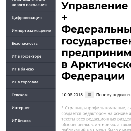
Управление
нового поколения
+
Цифровизация
Федеральный
Импортозамещение
государств
Безопасность
предприним
ИТ в госсекторе
в Арктическ
ИТ в банках
Федерации
ИТ в торговле
10.08.2018
Почему подключ
Телеком
Интернет
* Страница-профиль компании, сис
создается редактором на основе
тексты всех редакционных раздел
ИТ-бизнес
обзоры рынков, интервью, а такж
публикаций на CNews было с име