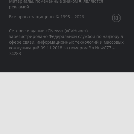
Материалы, помеченные знаком ■, являются
рекламой
Все права защищены © 1995 – 2026
Сетевое издание «CNews» («СиНьюс»)
зарегистрировано Федеральной службой по надзору в
сфере связи, информационных технологий и массовых
коммуникаций 09.11.2018 за номером Эл № ФС77 –
74283