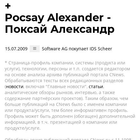
+
Pocsay Alexander -
Поксай Александр
15.07.2009
Software AG покупает IDS Scheer
* Страница-профиль компании, системы (продукта или
услуги), технологии, персоны и т.п. создается редактором
на основе анализа архива публикаций портала CNews.
Обрабатываются тексты всех редакционных разделов
(
новости
, включая "Главные новости",
статьи
,
аналитические обзоры рынков, интервью, а также
содержание партнёрских проектов). Таким образом, чем
больше публикаций на CNews было с именем компании
или продукта/услуги, тем более информативен профиль.
Профиль может быть дополнен (обогащен) дополнительной
информацией, в т.ч. презентацией о компании или
продукте/услуге.
Обработан архив публикаций портала CNews.ru c 11.1998