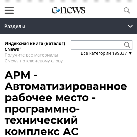
Разделы
Индексная книга (каталог)
CNews
*
Все категории
199337
▼
Получите все материалы
CNews по ключевому слову
АРМ -
Автоматизированное
рабочее место -
программно-
технический
комплекс АС