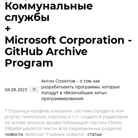
Коммунальные
службы
+
Microsoft Corporation -
GitHub Archive
Program
Антон Созонтов – о том, как
разрабатывать программы, которые
04.08.2023
попадут в «Величайшие хиты»
программирования
* Страница-профиль компании, системы (продукта или
услуги), технологии, персоны и т.п. создается редактором
на основе анализа архива публикаций портала CNews.
Обрабатываются тексты всех редакционных разделов
(
новости
, включая "Главные новости",
статьи
,