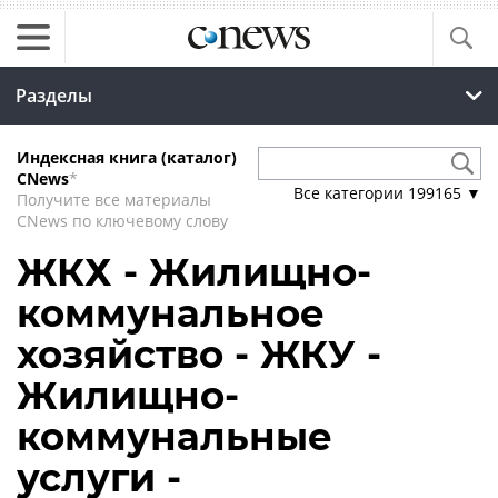
Разделы
Индексная книга (каталог)
CNews
*
Все категории
199165
▼
Получите все материалы
CNews по ключевому слову
ЖКХ - Жилищно-
коммунальное
хозяйство - ЖКУ -
Жилищно-
коммунальные
услуги -