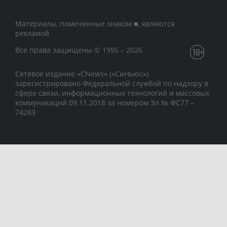
Материалы, помеченные знаком ■, являются
рекламой
Все права защищены © 1995 – 2026
Сетевое издание «CNews» («СиНьюс»)
зарегистрировано Федеральной службой по надзору в
сфере связи, информационных технологий и массовых
коммуникаций 09.11.2018 за номером Эл № ФС77 –
74283