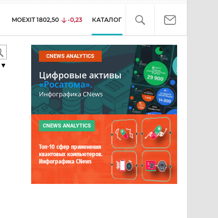
MOEXIT
1802,50
-0,23
КАТАЛОГ
CNEWS ANALYTICS
▼
Цифровые активы
«Росатома».
Инфографика CNews
CNEWS ANALYTICS
Топ-10 сфер применения
квантовых компьютеров.
Инфографика CNews