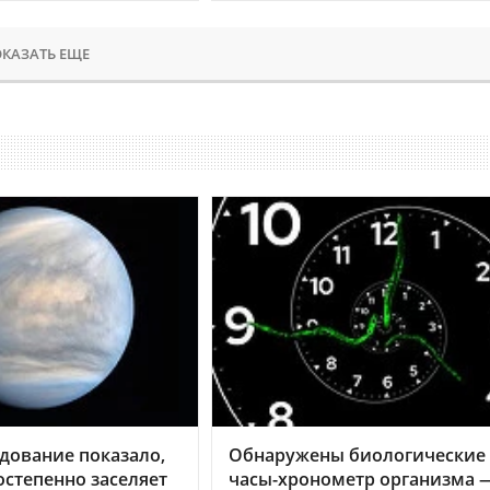
КАЗАТЬ ЕЩЕ
дование показало,
Обнаружены биологические
остепенно заселяет
часы-хронометр организма 