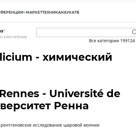
НФЕРЕНЦИИ
МАРКЕТ
ТЕХНИКА
НАУКА
ТВ
ws
*
по ключевому
Все категории
199124
licium - химический
 Rennes - Université de
иверситет Ренна
 рентгеновское исследование шаровой молнии