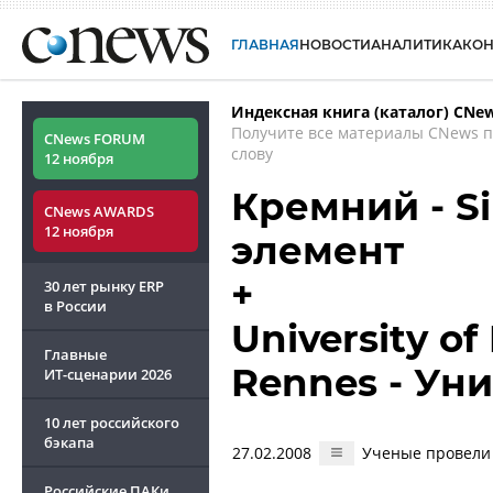
ГЛАВНАЯ
НОВОСТИ
АНАЛИТИКА
КО
Индексная книга (каталог) CNe
Получите все материалы CNews 
CNews FORUM
слову
12 ноября
Кремний - Si
CNews AWARDS
12 ноября
элемент
+
30 лет рынку ERP
в России
University of
Главные
Rennes - Ун
ИТ-сценарии
2026
10 лет российского
бэкапа
27.02.2008
Ученые провели
Российские ПАКи