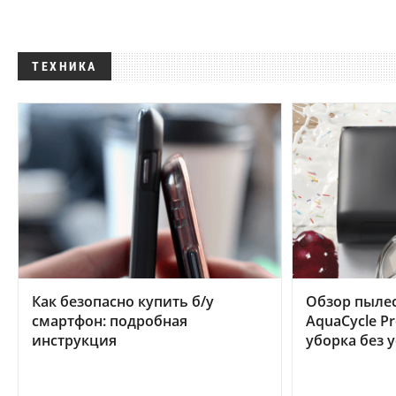
ТЕХНИКА
Как безопасно купить б/у
Обзор пылес
смартфон: подробная
AquaCycle Pr
инструкция
уборка без 