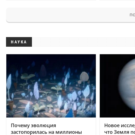
ПО
НАУКА
Почему эволюция
Новое иссле
застопорилась на миллионы
что Земля п