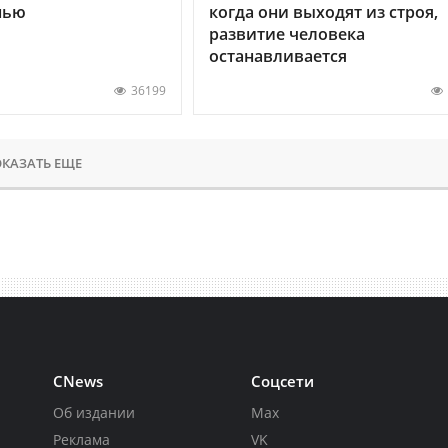
нью
когда они выходят из строя,
развитие человека
останавливается
36199
КАЗАТЬ ЕЩЕ
CNews
Соцсети
Об издании
Max
Реклама
VK