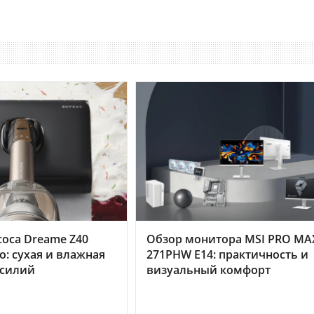
оса Dreame Z40
Обзор монитора MSI PRO MA
o: сухая и влажная
271PHW E14: практичность и
усилий
визуальный комфорт