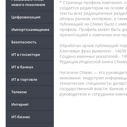
* Страница-профиль компании, сис
нового поколения
создается редактором на основе
тексты всех редакционных раздел
Цифровизация
обзоры рынков, интервью, а такж
публикаций на CNews было с име
профиль. Профиль может быть до
Импортозамещение
презентацией о компании или про
Безопасность
Обработан архив публикаций порт
Ключевых фраз выявлено - 146301
ИТ в госсекторе
Создано именных указателей - 19
Редакция Индексной книги CNews
ИТ в банках
Читатели CNews — это руководит
экономики: индустрии информаци
ИТ в торговле
технические специалисты депар
государственной власти, банков,
Телеком
руководители и сотрудники комп
Интернет
ИТ-бизнес