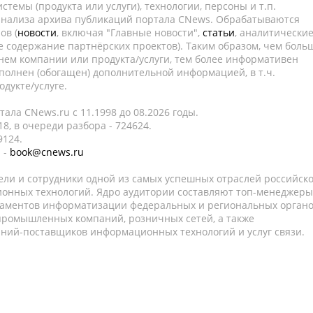
темы (продукта или услуги), технологии, персоны и т.п.
 анализа архива публикаций портала CNews. Обрабатываются
ов (
новости
, включая "Главные новости",
статьи
, аналитически
е содержание партнёрских проектов). Таким образом, чем боль
нем компании или продукта/услуги, тем более информативен
полнен (обогащен) дополнительной информацией, в т.ч.
дукте/услуге.
ала CNews.ru c 11.1998 до 08.2026 годы.
8, в очереди разбора - 724624.
9124.
 -
book@cnews.ru
ели и сотрудники одной из самых успешных отраслей российск
онных технологий. Ядро аудитории составляют топ-менеджеры
таментов информатизации федеральных и региональных орган
 промышленных компаний, розничных сетей, а также
аний-поставщиков информационных технологий и услуг связи.